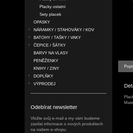
n
Placky ostatní
e
l
Sety placek
OPASKY
NÁRAMKY / STAHOVÁKY / KOV
BATOHY / TAŠKY / VAKY
ČEPICE / ŠÁTKY
BARVY NA VLASY
PENĚŽENKY
Popi
KNIHY / ZINY
DOPLŇKY
VÝPRODEJ
Det
Plac
Mate
Odebírat newsletter
Vložte svůj e-mail a my vám budeme
zasílat informace o nových produktech
na našem e-shopu.