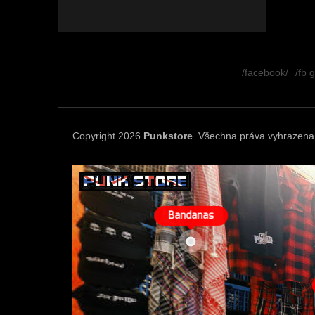
Z
á
/facebook/
/fb 
p
a
t
í
Copyright 2026
Punkstore
. Všechna práva vyhrazena