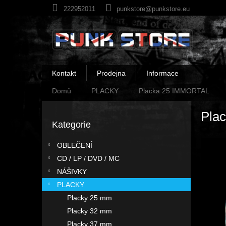
Přejít
222952011
punkstore@punkstore.eu
na
obsah
Kontakt
Prodejna
Informace
Domů
PLACKY
Placka 25 IMMORTAL
P
Pla
o
Kategorie
Přeskočit
s
kategorie
t
OBLEČENÍ
r
CD / LP / DVD / MC
a
n
NÁŠIVKY
n
PLACKY
í
Placky 25 mm
p
Placky 32 mm
a
Placky 37 mm