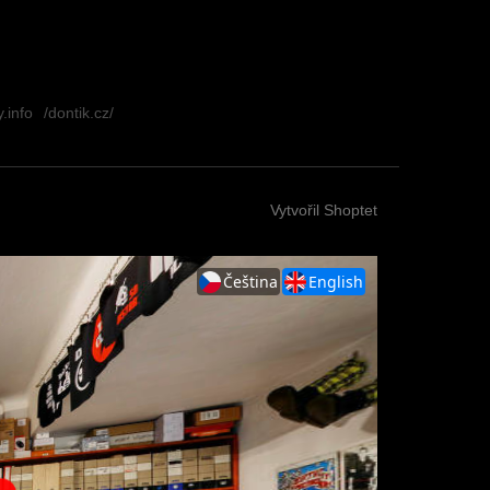
.info
/dontik.cz/
Vytvořil Shoptet