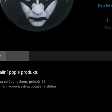
Detailní
TISK
s
Diskuze
ailní popis produktu
ka se špendlíkem, průměr 25 mm
riál - kovová slitina potažená slídou