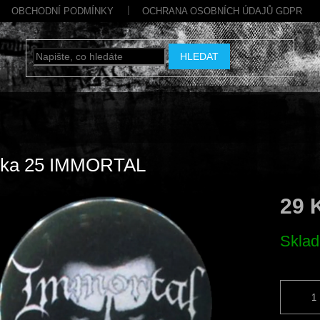
OBCHODNÍ PODMÍNKY
OCHRANA OSOBNÍCH ÚDAJŮ GDPR
HLEDAT
cka 25 IMMORTAL
29 
Měrná
Skla
cena: