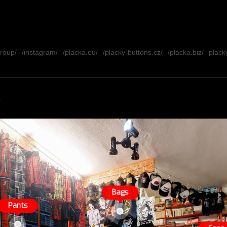
group/
/instagram/
/placka.eu/
/placky-buttons.cz/
/placka.biz/
placky
.