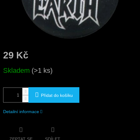
29 Kč
Měrná
Skladem
(>1 ks)
cena:
Přidat do košíku
Detailní informace
ZEPTAT SE
SDÍLET