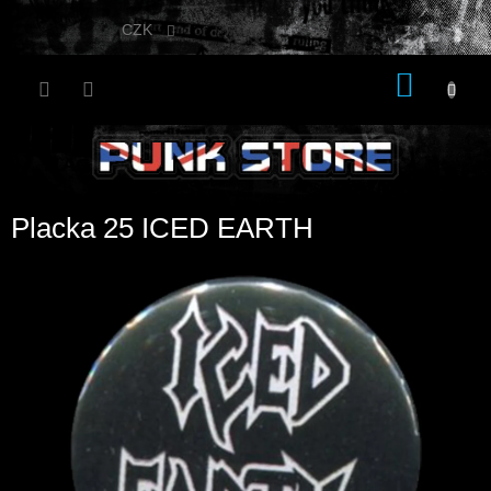
Přejít
na
CZK
obsah
NÁKU
KOŠÍK
Placka 25 ICED EARTH