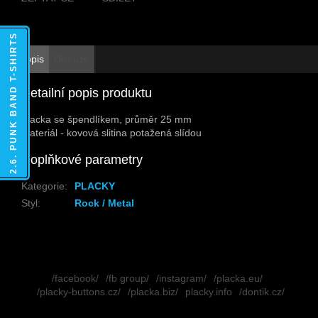
2.6. PUNK BAND T-SHIRTS
Popis
Diskuze
Detailní popis produktu
Placka se špendlíkem, průměr 25 mm
Materiál - kovová slitina potažená slídou
Doplňkové parametry
Kategorie
:
PLACKY
Styl
:
Rock / Metal
Z
á
/facebook/
/fb group/
/instagram/
/placka.eu/
p
/placky-buttons.cz/
/placka.biz/
placky.info
/dontik.cz/
a