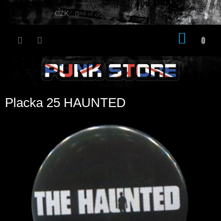
Přejít
na
CZK
obsah
NÁKU
KOŠÍK
Placka 25 HAUNTED