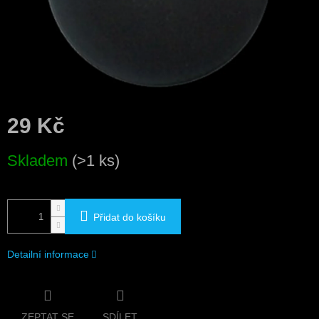
29 Kč
Měrná
Skladem
(>1 ks)
cena:
Přidat do košíku
Detailní informace
ZEPTAT SE
SDÍLET