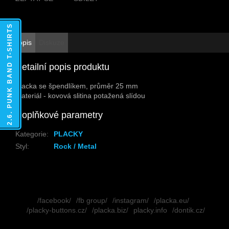
2.6. PUNK BAND T-SHIRTS
Popis
Diskuze
Detailní popis produktu
Placka se špendlíkem, průměr 25 mm
Materiál - kovová slitina potažená slídou
Doplňkové parametry
Kategorie
:
PLACKY
Styl
:
Rock / Metal
Z
á
/facebook/
/fb group/
/instagram/
/placka.eu/
p
/placky-buttons.cz/
/placka.biz/
placky.info
/dontik.cz/
a