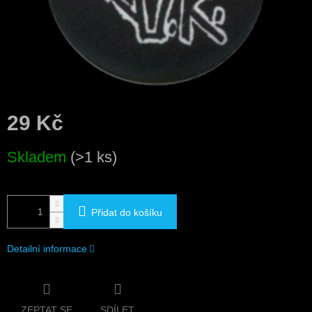
29 Kč
Měrná
Skladem
(>1 ks)
cena:
Přidat do košíku
Detailní informace
ZEPTAT SE
SDÍLET