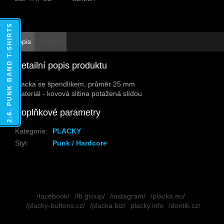
2.6. PUNK BAND T-SHIRTS
Popis
Diskuze
Detailní popis produktu
Placka se špendlíkem, průměr 25 mm
Materiál - kovová slitina potažená slídou
Doplňkové parametry
Kategorie
:
PLACKY
Styl
:
Punk / Hardcore
Z
á
/facebook/
/fb group/
/instagram/
/placka.eu/
p
/placky-buttons.cz/
/placka.biz/
placky.info
/dontik.cz/
a