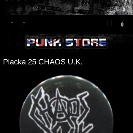
Přejít
na
CZK
obsah
NÁKU
KOŠÍK
Placka 25 CHAOS U.K.