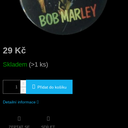
29 Kč
Měrná
Skladem
(>1 ks)
cena:
Přidat do košíku
Detailní informace
ZEPTAT SE
SDÍLET