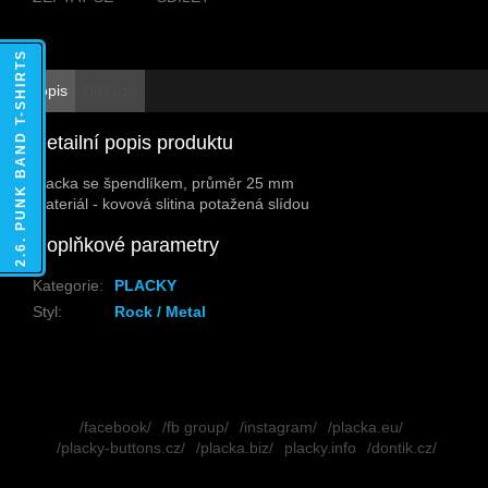
2.6. PUNK BAND T-SHIRTS
Popis
Diskuze
Detailní popis produktu
Placka se špendlíkem, průměr 25 mm
Materiál - kovová slitina potažená slídou
Doplňkové parametry
Kategorie
:
PLACKY
Styl
:
Rock / Metal
Z
á
/facebook/
/fb group/
/instagram/
/placka.eu/
p
/placky-buttons.cz/
/placka.biz/
placky.info
/dontik.cz/
a