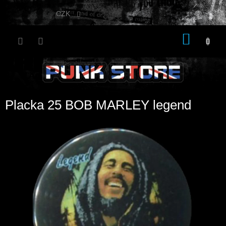
Přejít
na
CZK
obsah
NÁKU
KOŠÍK
Placka 25 BOB MARLEY legend