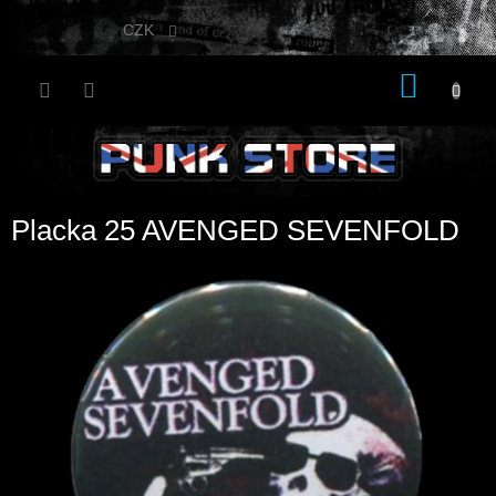
Přejít
na
CZK
obsah
NÁKU
KOŠÍK
Placka 25 AVENGED SEVENFOLD