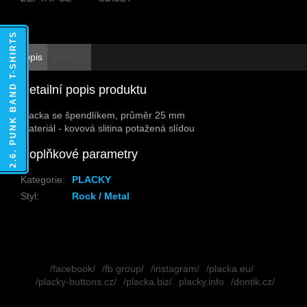
2.6. PUNK BAND T-SHIRTS
Popis
Diskuze
Detailní popis produktu
Placka se špendlíkem, průměr 25 mm
Materiál - kovová slitina potažená slídou
Doplňkové parametry
Kategorie
:
PLACKY
Styl
:
Rock / Metal
Z
á
/facebook/
/fb group/
/instagram/
/placka.eu/
p
/placky-buttons.cz/
/placka.biz/
placky.info
/dontik.cz/
a