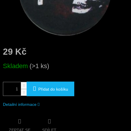
29 Kč
Měrná
Skladem
(>1 ks)
cena:
Přidat do košíku
Detailní informace
ZEPTAT SE
SDÍLET