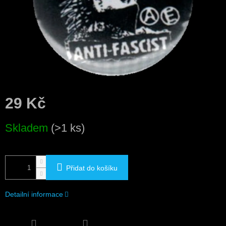
29 Kč
Měrná
Skladem
(>1 ks)
cena:
Přidat do košíku
Detailní informace