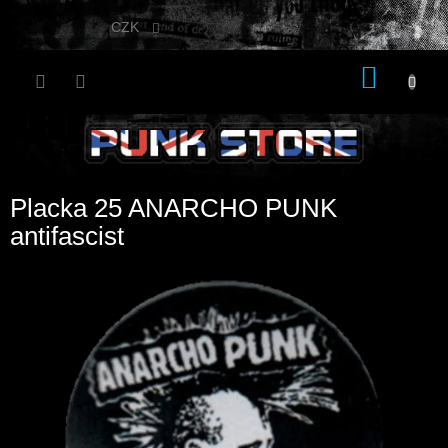
Přejít
na
CZK
obsah
NÁKU
KOŠÍK
Placka 25 ANARCHO PUNK
antifascist