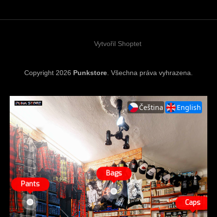
a
t
í
Vytvořil Shoptet
Copyright 2026
Punkstore
. Všechna práva vyhrazena.