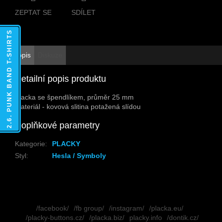
ZEPTAT SE
SDÍLET
2.6. PUNK BAND T-SHIRTS
Popis
Diskuze
Detailní popis produktu
Placka se špendlíkem, průměr 25 mm
Materiál - kovová slitina potažená slídou
Doplňkové parametry
Kategorie
:
PLACKY
Styl
:
Hesla / Symboly
Z
á
/facebook/
/fb group/
/instagram/
/placka.eu/
p
/placky-buttons.cz/
/placka.biz/
placky.info
/dontik.cz/