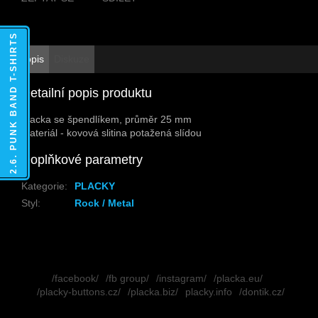
2.6. PUNK BAND T-SHIRTS
Popis
Diskuze
Detailní popis produktu
Placka se špendlíkem, průměr 25 mm
Materiál - kovová slitina potažená slídou
Doplňkové parametry
Kategorie
:
PLACKY
Styl
:
Rock / Metal
Z
á
/facebook/
/fb group/
/instagram/
/placka.eu/
p
/placky-buttons.cz/
/placka.biz/
placky.info
/dontik.cz/
a