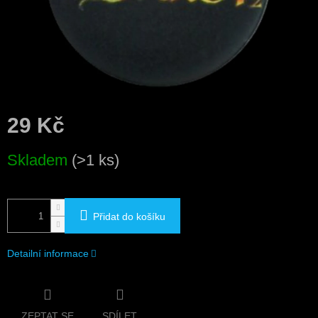
29 Kč
Měrná
Skladem
(>1 ks)
cena:
Přidat do košíku
Detailní informace
ZEPTAT SE
SDÍLET