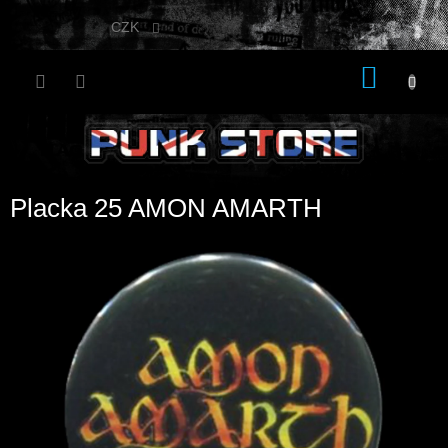
Přejít
na
CZK
obsah
NÁKU
KOŠÍK
Placka 25 AMON AMARTH