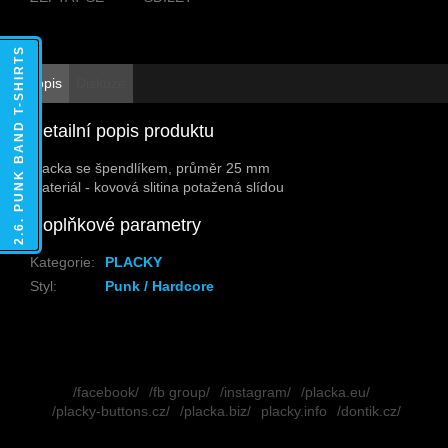
2.6. PUNK BAND T-SHIRTS
Popis
Diskuze
Detailní popis produktu
Placka se špendlíkem, průměr 25 mm
Materiál - kovová slitina potažená slídou
Doplňkové parametry
Kategorie
:
PLACKY
Styl
:
Punk / Hardcore
Z
á
/facebook/
/fb group/
/instagram/
/placka.eu/
p
/placky-buttons.cz/
/placka.biz/
placky.info
/dontik.cz/
a