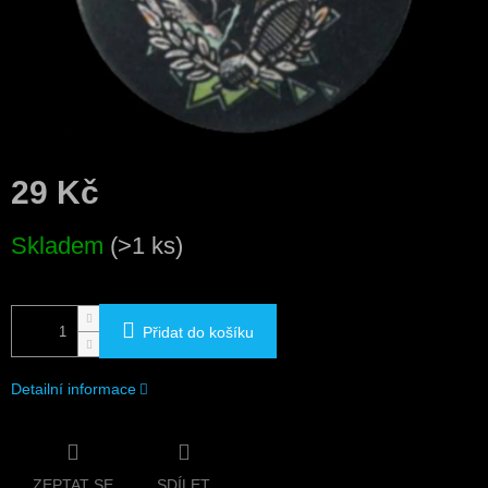
29 Kč
Měrná
Skladem
(>1 ks)
cena:
Přidat do košíku
Detailní informace
ZEPTAT SE
SDÍLET