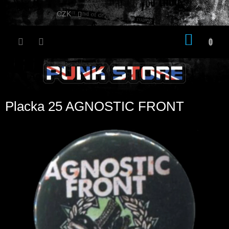
Přejít
na
CZK
obsah
NÁKU
KOŠÍK
Placka 25 AGNOSTIC FRONT