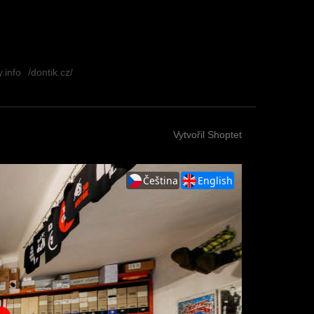
.info
/dontik.cz/
Vytvořil Shoptet