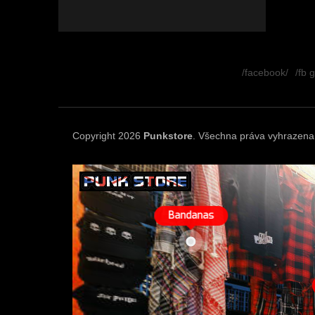
Z
á
/facebook/
/fb 
p
a
t
í
Copyright 2026
Punkstore
. Všechna práva vyhrazena