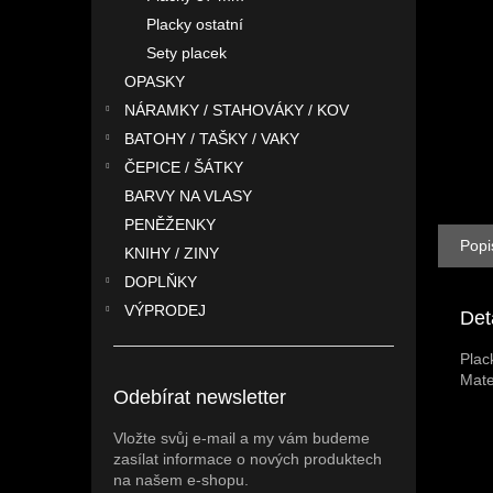
n
Placky ostatní
e
l
Sety placek
OPASKY
NÁRAMKY / STAHOVÁKY / KOV
BATOHY / TAŠKY / VAKY
ČEPICE / ŠÁTKY
BARVY NA VLASY
PENĚŽENKY
Popi
KNIHY / ZINY
DOPLŇKY
VÝPRODEJ
Det
Plac
Mate
Odebírat newsletter
Vložte svůj e-mail a my vám budeme
zasílat informace o nových produktech
na našem e-shopu.