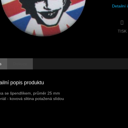
Detailní
TISK
s
Diskuze
ailní popis produktu
ka se špendlíkem, průměr 25 mm
riál - kovová slitina potažená slídou