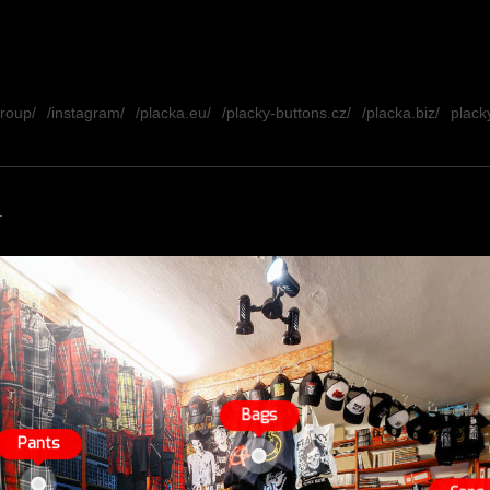
group/
/instagram/
/placka.eu/
/placky-buttons.cz/
/placka.biz/
placky
.