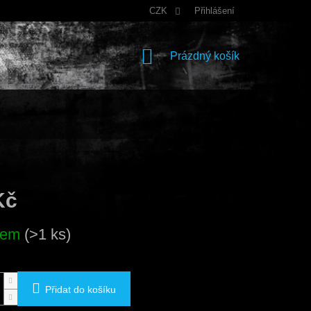
CZK
Přihlášení
NÁKUPNÍ
Prázdný košík
KOŠÍK
Kč
dem
(>1 ks)
Přidat do košíku