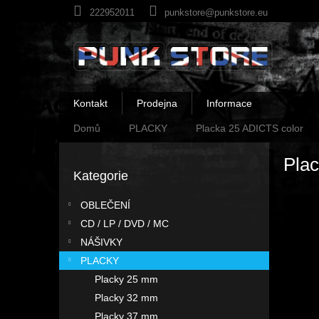
Přejít
222952011
punkstore@punkstore.eu
na
obsah
Kontakt
Prodejna
Informace
Domů
PLACKY
Placka 25 ADICTS color
P
Pla
o
Kategorie
Přeskočit
s
kategorie
t
OBLEČENÍ
r
CD / LP / DVD / MC
a
n
NÁŠIVKY
n
PLACKY
í
Placky 25 mm
p
Placky 32 mm
a
Placky 37 mm