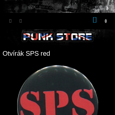
Přejít
na
CZK
obsah
NÁKU
KOŠÍK
Otvírák SPS red