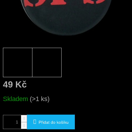
49 Kč
Měrná
Skladem
(>1 ks)
cena:
Přidat do košíku