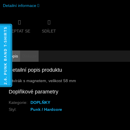
Detailní informace
2.6. PUNK BAND T-SHIRTS
ZEPTAT SE
SDÍLET
Popis
Diskuze
Detailní popis produktu
Otvírák s magnetem, velikost 58 mm
Doplňkové parametry
Kategorie
:
DOPLŇKY
Styl
:
Punk / Hardcore