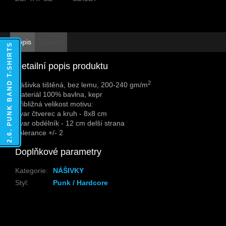
Popis
Diskuze
2.6. PUNK BAND T-SHIRTS
Detailní popis produktu
2
Nášivka tištěná, bez lemu, 200-240 gm/m
Materiál 100% bavlna, kepr
Přibližná velikost motivu:
Tvar čtverec a kruh - 8x8 cm
Tvar obdélník - 12 cm delší strana
Tolerance +/- 2
Doplňkové parametry
Kategorie
:
NÁŠIVKY
Styl
:
Punk / Hardcore
Z