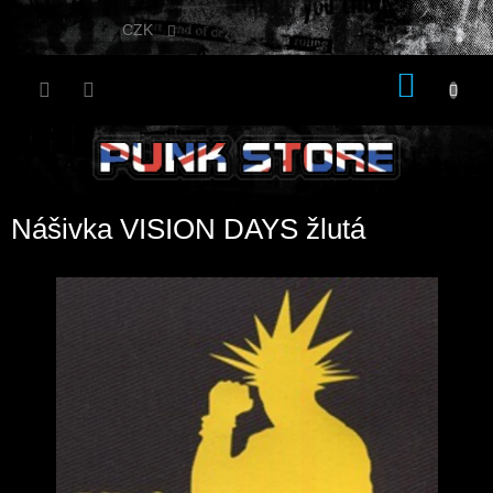
Přejít
na
CZK
obsah
NÁKU
KOŠÍK
Nášivka VISION DAYS žlutá