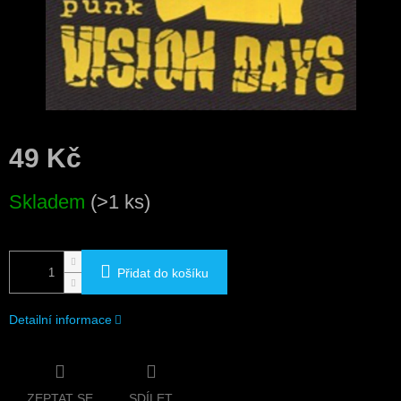
49 Kč
Měrná
Skladem
(>1 ks)
cena:
Přidat do košíku
Detailní informace
ZEPTAT SE
SDÍLET