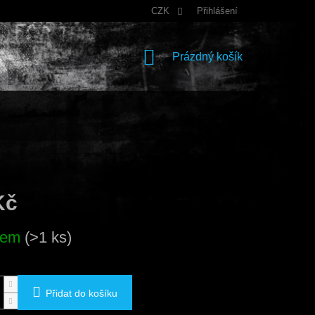
CZK
Přihlášení
NÁKUPNÍ
Prázdný košík
KOŠÍK
Kč
dem
(>1 ks)
Přidat do košíku