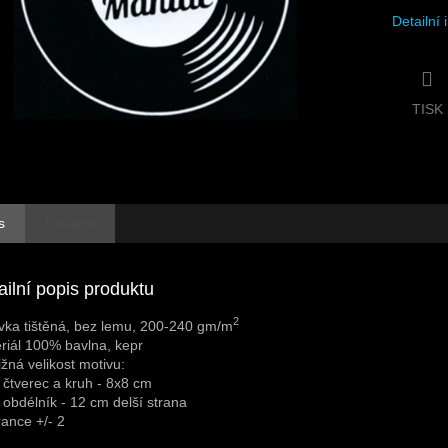
Detailní
TISK
s
Diskuze
ailní popis produktu
2
vka tištěná, bez lemu, 200-240 gm/m
riál 100% bavlna, kepr
ližná velikost motivu:
 čtverec a kruh - 8x8 cm
 obdélník - 12 cm delší strana
rance +/- 2