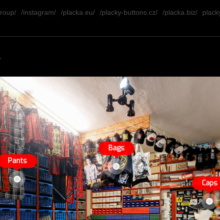
group/
/instagram/
/placka.eu/
/placky-buttons.cz/
/placka.biz/
placky
.