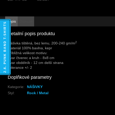
Popis
Diskuze
2.6. PUNK BAND T-SHIRTS
Detailní popis produktu
2
Nášivka tištěná, bez lemu, 200-240 gm/m
Materiál 100% bavlna, kepr
Přibližná velikost motivu:
Tvar čtverec a kruh - 8x8 cm
Tvar obdélník - 12 cm delší strana
Tolerance +/- 2
Doplňkové parametry
Kategorie
:
NÁŠIVKY
Styl
:
Rock / Metal
Z