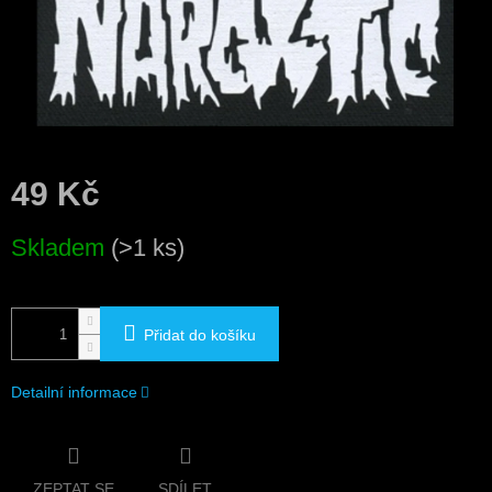
49 Kč
Měrná
Skladem
(>1 ks)
cena:
Přidat do košíku
Detailní informace
ZEPTAT SE
SDÍLET