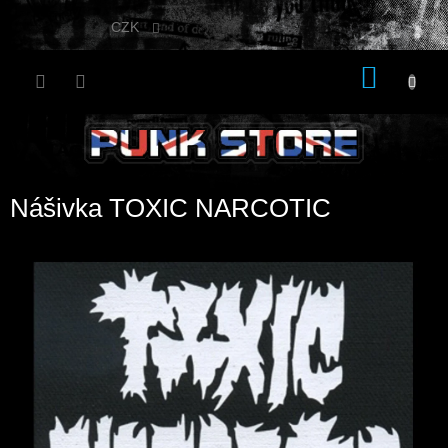
Přejít
na
CZK
obsah
NÁKU
KOŠÍK
Nášivka TOXIC NARCOTIC