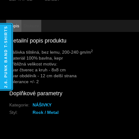
Popis
Diskuze
2.6. PUNK BAND T-SHIRTS
Detailní popis produktu
2
Nášivka tištěná, bez lemu, 200-240 gm/m
Materiál 100% bavlna, kepr
Přibližná velikost motivu:
Tvar čtverec a kruh - 8x8 cm
Tvar obdélník - 12 cm delší strana
Tolerance +/- 2
Doplňkové parametry
Kategorie
:
NÁŠIVKY
Styl
:
Rock / Metal
Z