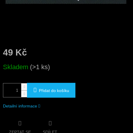
49 Kč
Měrná
Skladem
(>1 ks)
cena:
Přidat do košíku
Detailní informace
ZEPTAT SE
SDÍLET