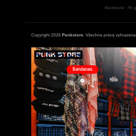
á
/facebook/
/fb 
p
a
t
í
Copyright 2026
Punkstore
. Všechna práva vyhrazena