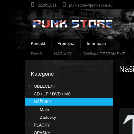
Přejít
222952011
punkstore@punkstore.eu
na
obsah
Kontakt
Prodejna
Informace
Domů
NÁŠIVKY
Nášivka TESTAMENT
P
Náš
o
Kategorie
Přeskočit
s
kategorie
t
OBLEČENÍ
r
CD / LP / DVD / MC
a
n
NÁŠIVKY
n
Malé
í
Zádovky
p
PLACKY
a
OPASKY