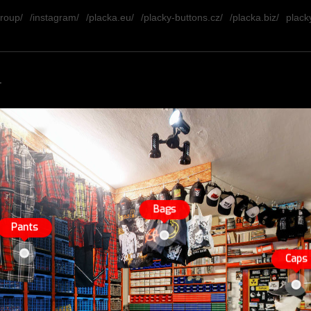
group/
/instagram/
/placka.eu/
/placky-buttons.cz/
/placka.biz/
placky
.