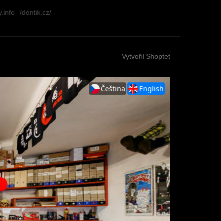
.info
/dontik.cz/
Vytvořil Shoptet