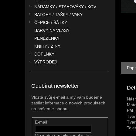
n
NÁRAMKY / STAHOVÁKY / KOV
e
l
BATOHY / TAŠKY / VAKY
ČEPICE / ŠÁTKY
BARVY NA VLASY
PENĚŽENKY
KNIHY / ZINY
DOPLŇKY
VÝPRODEJ
Popi
Odebírat newsletter
Det
Vložte svůj e-mail a my vám budeme
Náši
zasílat informace o nových produktech
Mate
na našem e-shopu.
Přib
Tvar
Tvar
E-mail
Tole
Vložením e-mailu souhlasíte s