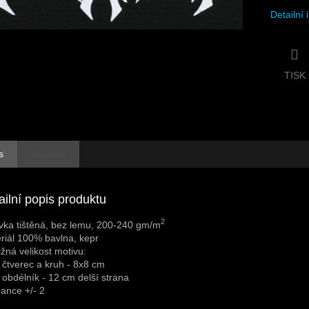
Detailní
TISK
s
Diskuze
ailní popis produktu
2
vka tištěná, bez lemu, 200-240 gm/m
riál 100% bavlna, kepr
ližná velikost motivu:
 čtverec a kruh - 8x8 cm
 obdélník - 12 cm delší strana
rance +/- 2