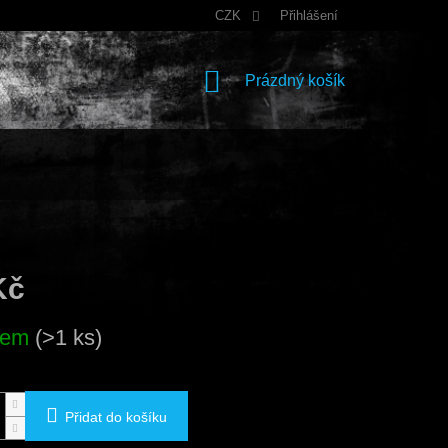
CZK
Přihlášení
NÁKUPNÍ
Prázdný košík
KOŠÍK
Kč
dem
(>1 ks)
Přidat do košíku