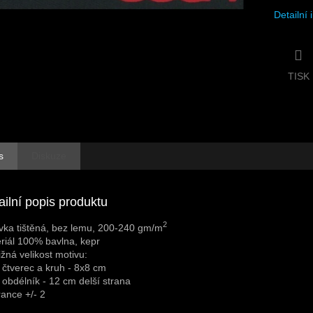
Detailní
TISK
s
Diskuze
ailní popis produktu
2
vka tištěná, bez lemu, 200-240 gm/m
riál 100% bavlna, kepr
ližná velikost motivu:
 čtverec a kruh - 8x8 cm
 obdélník - 12 cm delší strana
rance +/- 2