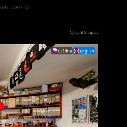
.info
/dontik.cz/
Vytvořil Shoptet