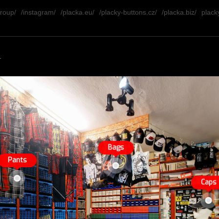
group/
/instagram/
/placka.eu/
/placky-buttons.cz/
/placka.biz/
placky
.