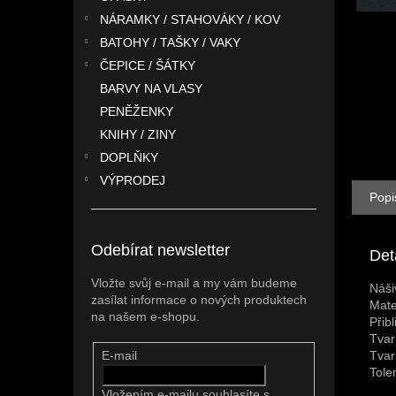
n
NÁRAMKY / STAHOVÁKY / KOV
e
l
BATOHY / TAŠKY / VAKY
ČEPICE / ŠÁTKY
BARVY NA VLASY
PENĚŽENKY
KNIHY / ZINY
DOPLŇKY
VÝPRODEJ
Popi
Odebírat newsletter
Det
Vložte svůj e-mail a my vám budeme
Náši
zasílat informace o nových produktech
Mate
na našem e-shopu.
Přib
Tvar
Tvar
E-mail
Tole
Vložením e-mailu souhlasíte s