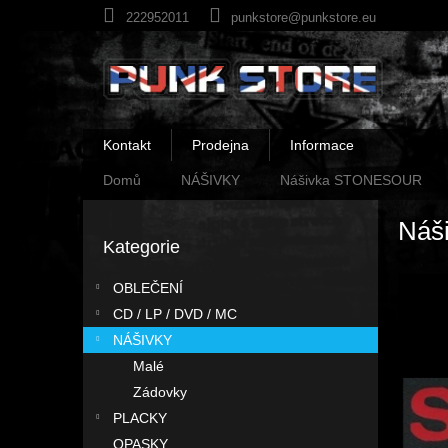
Přejít
222952011
punkstore@punkstore.eu
na
obsah
Kontakt
Prodejna
Informace
Domů
NÁŠIVKY
Nášivka STONESOUR
P
Náš
o
Kategorie
Přeskočit
s
kategorie
t
OBLEČENÍ
r
CD / LP / DVD / MC
a
n
NÁŠIVKY
n
Malé
í
Zádovky
p
PLACKY
a
OPASKY