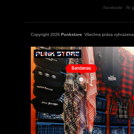
á
/facebook/
/fb 
p
a
t
í
Copyright 2026
Punkstore
. Všechna práva vyhrazena