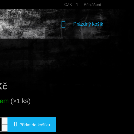
CZK
Přihlášení
NÁKUPNÍ
Prázdný košík
KOŠÍK
Kč
dem
(>1 ks)
Přidat do košíku