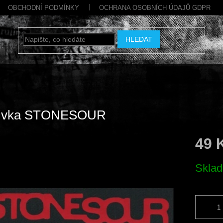
OBCHODNÍ PODMÍNKY
OCHRANA OSOBNÍCH ÚDAJŮ GDPR
HLEDAT
ivka STONESOUR
49 
Měrná
Skla
cena: