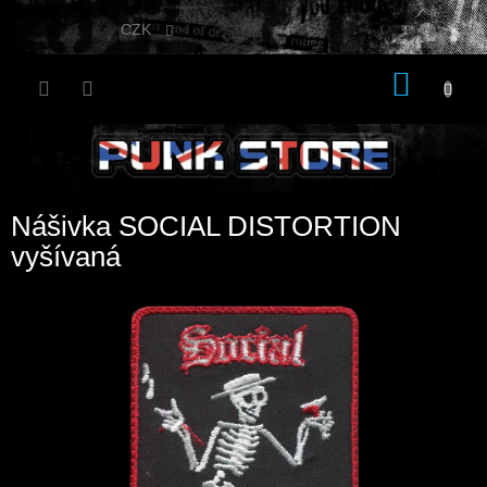
Přejít
na
CZK
obsah
NÁKU
KOŠÍK
Nášivka SOCIAL DISTORTION
vyšívaná