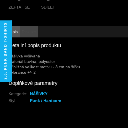
ZEPTAT SE
SDÍLET
2.6. PUNK BAND T-SHIRTS
Popis
Diskuze
Detailní popis produktu
Nášivka vyšívaná
Materiál bavlna, polyester
Přibližná velikost motivu - 8 cm na šířku
Tolerance +/- 2
Doplňkové parametry
Kategorie
:
NÁŠIVKY
Styl
:
Punk / Hardcore
Z