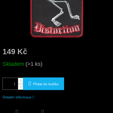
149 Kč
Měrná
Skladem
(>1 ks)
cena:
Přidat do košíku
Detailní informace