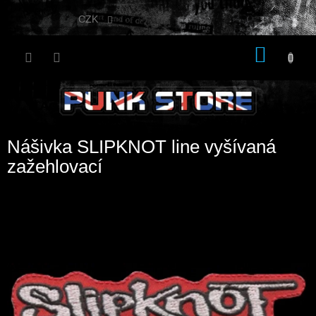
Přejít
na
CZK
obsah
NÁKU
KOŠÍK
Nášivka SLIPKNOT line vyšívaná
zažehlovací