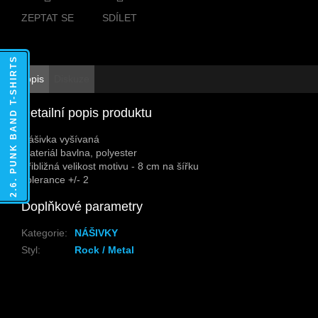
ZEPTAT SE
SDÍLET
2.6. PUNK BAND T-SHIRTS
Popis
Diskuze
Detailní popis produktu
Nášivka vyšívaná
Materiál bavlna, polyester
Přibližná velikost motivu - 8 cm na šířku
Tolerance +/- 2
Doplňkové parametry
Kategorie
:
NÁŠIVKY
Styl
:
Rock / Metal
Z