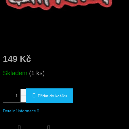
149 Kč
Měrná
Skladem
(1 ks)
cena:
Přidat do košíku
Detailní informace