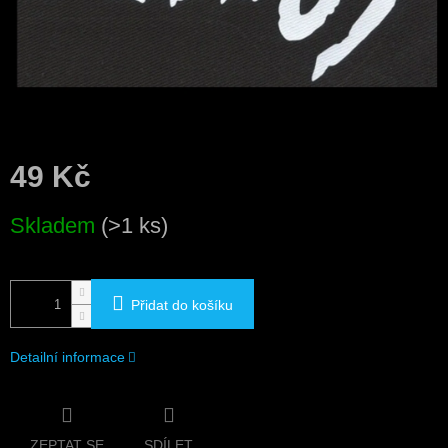
49 Kč
Měrná
Skladem
(>1 ks)
cena:
Přidat do košíku
Detailní informace
ZEPTAT SE
SDÍLET