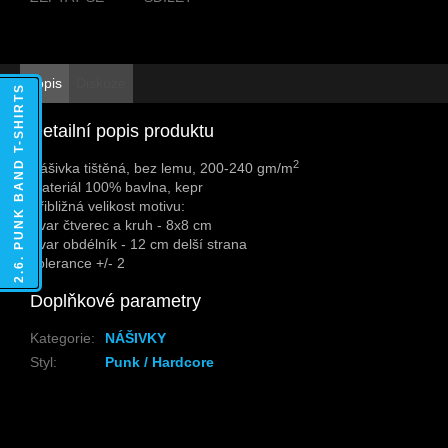
Popis
Diskuze
2.6. PUNK BAND T-SHIRTS
Detailní popis produktu
2
Nášivka tištěná, bez lemu, 200-240 gm/m
Materiál 100% bavlna, kepr
Přibližná velikost motivu:
Tvar čtverec a kruh - 8x8 cm
Tvar obdélník - 12 cm delší strana
Tolerance +/- 2
Doplňkové parametry
Kategorie
:
NÁŠIVKY
Styl
:
Punk / Hardcore
Z