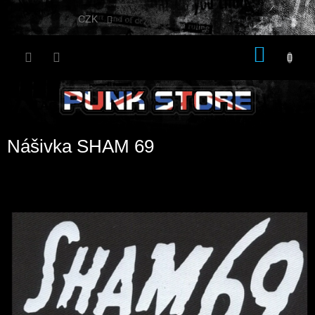
Přejít
na
CZK
obsah
NÁKU
KOŠÍK
Nášivka SHAM 69