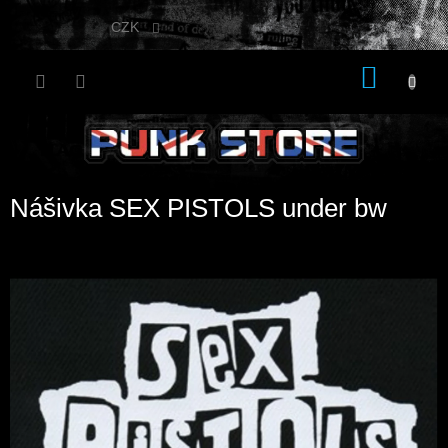
Přejít
na
CZK
obsah
NÁKU
KOŠÍK
Nášivka SEX PISTOLS under bw