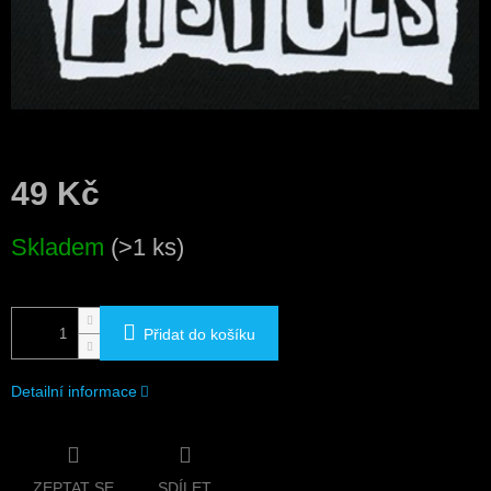
49 Kč
Měrná
Skladem
(>1 ks)
cena:
Přidat do košíku
Detailní informace
ZEPTAT SE
SDÍLET