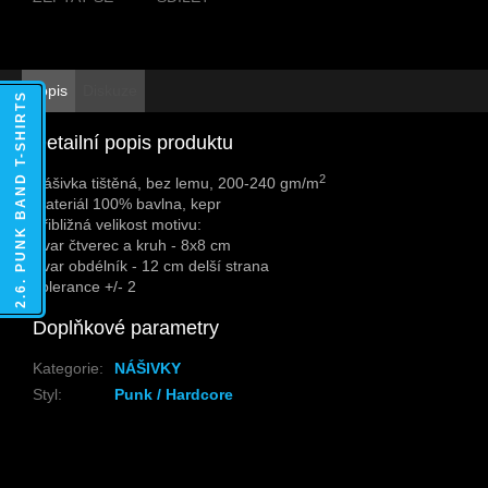
Popis
Diskuze
2.6. PUNK BAND T-SHIRTS
Detailní popis produktu
2
Nášivka tištěná, bez lemu, 200-240 gm/m
Materiál 100% bavlna, kepr
Přibližná velikost motivu:
Tvar čtverec a kruh - 8x8 cm
Tvar obdélník - 12 cm delší strana
Tolerance +/- 2
Doplňkové parametry
Kategorie
:
NÁŠIVKY
Styl
:
Punk / Hardcore
Z