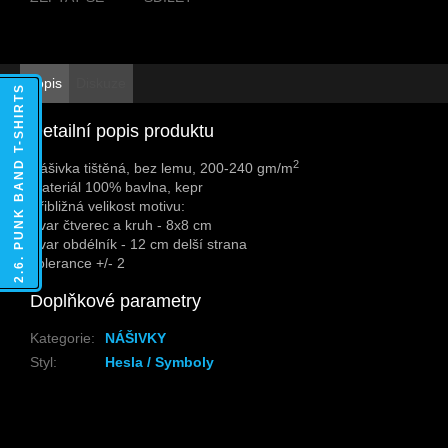
Popis
Diskuze
2.6. PUNK BAND T-SHIRTS
Detailní popis produktu
2
Nášivka tištěná, bez lemu, 200-240 gm/m
Materiál 100% bavlna, kepr
Přibližná velikost motivu:
Tvar čtverec a kruh - 8x8 cm
Tvar obdélník - 12 cm delší strana
Tolerance +/- 2
Doplňkové parametry
Kategorie
:
NÁŠIVKY
Styl
:
Hesla / Symboly
Z