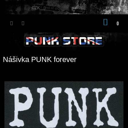
Přejít
na
CZK
obsah
NÁKU
KOŠÍK
Nášivka PUNK forever