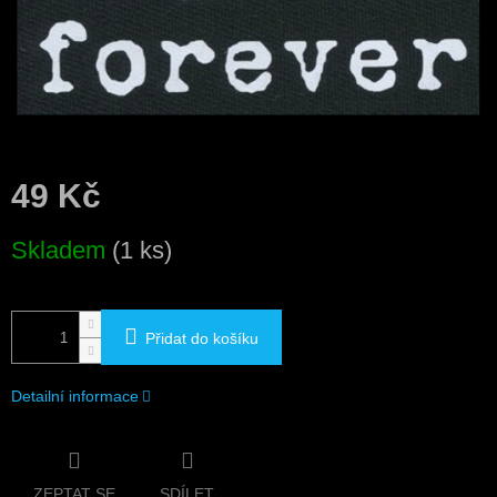
49 Kč
Měrná
Skladem
(1 ks)
cena:
Přidat do košíku
Detailní informace
ZEPTAT SE
SDÍLET