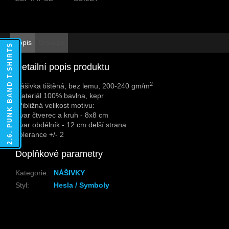
Popis
Diskuze
2.6. PUNK BAND T-SHIRTS
Detailní popis produktu
2
Nášivka tištěná, bez lemu, 200-240 gm/m
Materiál 100% bavlna, kepr
Přibližná velikost motivu:
Tvar čtverec a kruh - 8x8 cm
Tvar obdélník - 12 cm delší strana
Tolerance +/- 2
Doplňkové parametry
Kategorie
:
NÁŠIVKY
Styl
:
Hesla / Symboly
Z