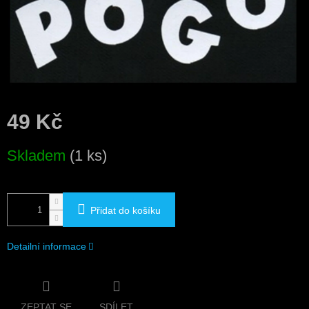
49 Kč
Měrná
Skladem
(1 ks)
cena:
Přidat do košíku
Detailní informace
ZEPTAT SE
SDÍLET