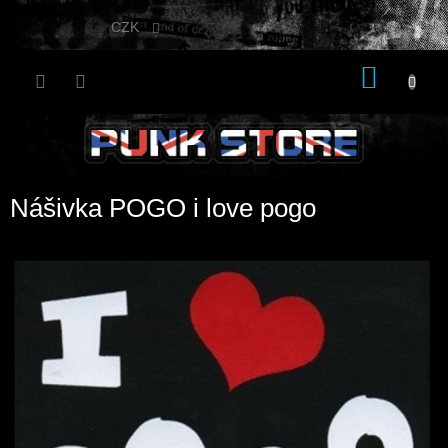
Přejít
na
CZK
obsah
NÁKU
KOŠÍK
Nášivka POGO i love pogo