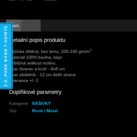
Popis
Diskuze
2.6. PUNK BAND T-SHIRTS
Detailní popis produktu
2
Nášivka tištěná, bez lemu, 200-240 gm/m
Materiál 100% bavlna, kepr
Přibližná velikost motivu:
Tvar čtverec a kruh - 8x8 cm
Tvar obdélník - 12 cm delší strana
Tolerance +/- 2
Doplňkové parametry
Kategorie
:
NÁŠIVKY
Styl
:
Rock / Metal
Z