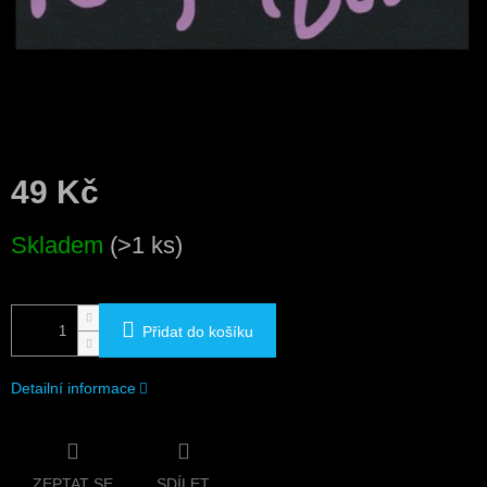
49 Kč
Měrná
Skladem
(>1 ks)
cena:
Přidat do košíku
Detailní informace
ZEPTAT SE
SDÍLET