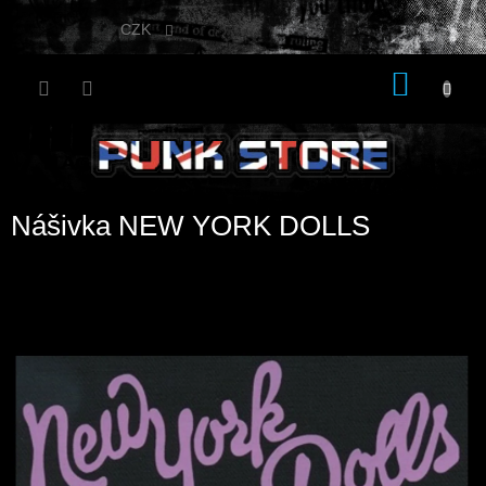
Přejít
na
CZK
obsah
NÁKU
KOŠÍK
Nášivka NEW YORK DOLLS