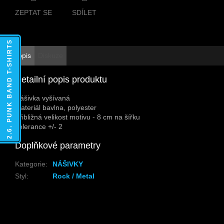
ZEPTAT SE
SDÍLET
2.6. PUNK BAND T-SHIRTS
Popis
Diskuze
Detailní popis produktu
Nášivka vyšívaná
Materiál bavlna, polyester
Přibližná velikost motivu - 8 cm na šířku
Tolerance +/- 2
Doplňkové parametry
Kategorie
:
NÁŠIVKY
Styl
:
Rock / Metal
Z