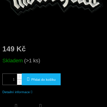
149 Kč
Měrná
Skladem
(>1 ks)
cena:
Přidat do košíku
Detailní informace