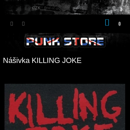
Přejít
na
CZK
obsah
NÁKU
KOŠÍK
Nášivka KILLING JOKE