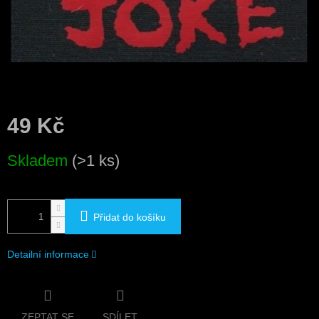
49 Kč
Měrná
Skladem
(>1 ks)
cena:
Přidat do košíku
Detailní informace
ZEPTAT SE
SDÍLET