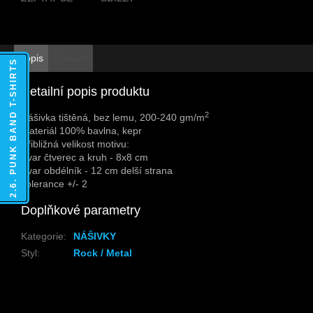
Popis
Diskuze
2.6. PUNK BAND T-SHIRTS
Detailní popis produktu
2
Nášivka tištěná, bez lemu, 200-240 gm/m
Materiál 100% bavlna, kepr
Přibližná velikost motivu:
Tvar čtverec a kruh - 8x8 cm
Tvar obdélník - 12 cm delší strana
Tolerance +/- 2
Doplňkové parametry
Kategorie
:
NÁŠIVKY
Styl
:
Rock / Metal
Z