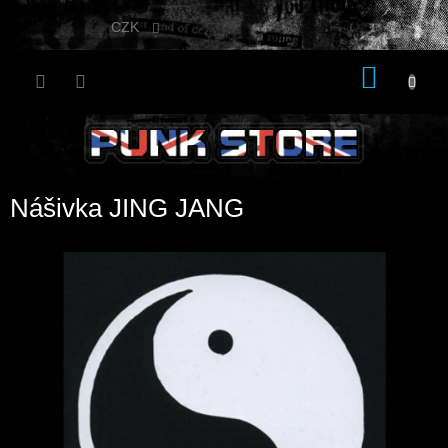
Přejít
na
CZK
obsah
NÁKU
KOŠÍK
Nášivka JING JANG