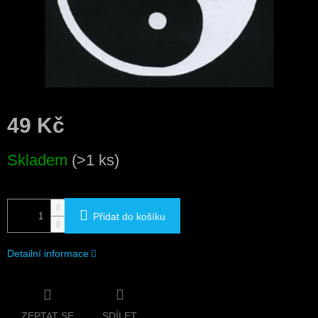
49 Kč
Měrná
Skladem
(>1 ks)
cena:
Přidat do košíku
Detailní informace
ZEPTAT SE
SDÍLET