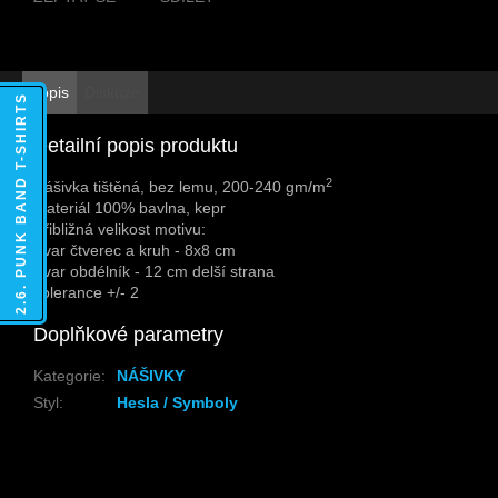
Popis
Diskuze
2.6. PUNK BAND T-SHIRTS
Detailní popis produktu
2
Nášivka tištěná, bez lemu, 200-240 gm/m
Materiál 100% bavlna, kepr
Přibližná velikost motivu:
Tvar čtverec a kruh - 8x8 cm
Tvar obdélník - 12 cm delší strana
Tolerance +/- 2
Doplňkové parametry
Kategorie
:
NÁŠIVKY
Styl
:
Hesla / Symboly
Z