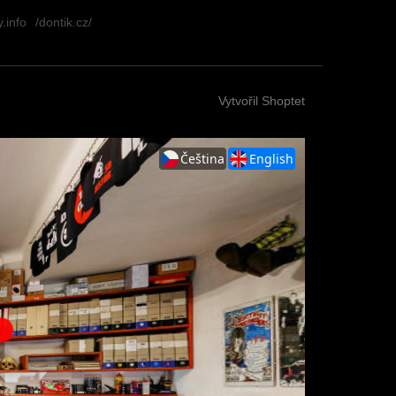
.info
/dontik.cz/
Vytvořil Shoptet