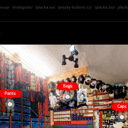
group/
/instagram/
/placka.eu/
/placky-buttons.cz/
/placka.biz/
placky
.