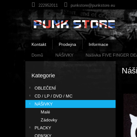
Přejít
222952011
punkstore@punkstore.eu
na
obsah
Kontakt
Prodejna
Informace
Domů
NÁŠIVKY
Nášivka FIVE FINGER D
P
Náš
o
Kategorie
Přeskočit
s
kategorie
t
OBLEČENÍ
r
CD / LP / DVD / MC
a
n
NÁŠIVKY
n
Malé
í
Zádovky
p
PLACKY
a
OPASKY