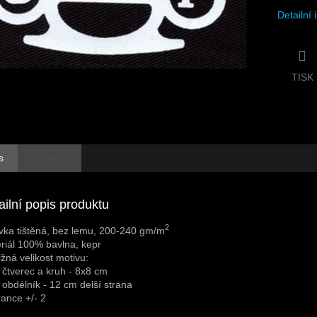
Detailní
TISK
s
Diskuze
ailní popis produktu
2
vka tištěná, bez lemu, 200-240 gm/m
riál 100% bavlna, kepr
ližná velikost motivu:
 čtverec a kruh - 8x8 cm
 obdélník - 12 cm delší strana
rance +/- 2