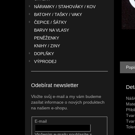
n
NÁRAMKY / STAHOVÁKY / KOV
e
l
BATOHY / TAŠKY / VAKY
ČEPICE / ŠÁTKY
BARVY NA VLASY
PENĚŽENKY
KNIHY / ZINY
DOPLŇKY
VÝPRODEJ
Popi
Odebírat newsletter
Det
Vložte svůj e-mail a my vám budeme
Náši
zasílat informace o nových produktech
Mate
na našem e-shopu.
Přib
Tvar
Tvar
E-mail
Tole
Vložením e-mailu souhlasíte s