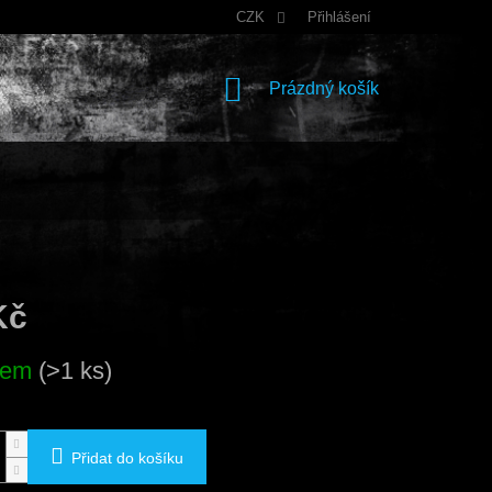
CZK
Přihlášení
NÁKUPNÍ
Prázdný košík
KOŠÍK
Kč
dem
(>1 ks)
Přidat do košíku