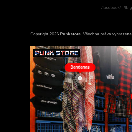
á
/facebook/
/fb 
p
a
t
í
Copyright 2026
Punkstore
. Všechna práva vyhrazena