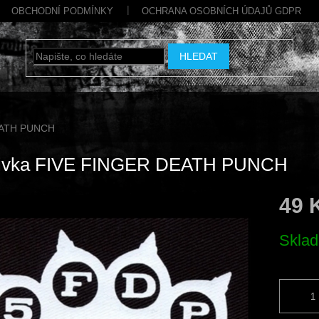
OBCHODNÍ PODMÍNKY
OCHRANA OSOBNÍCH ÚDAJŮ GDPR
HLEDAT
EATH PUNCH
ivka FIVE FINGER DEATH PUNCH
49 
Měrná
Skla
cena: