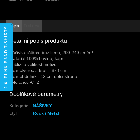
Popis
Diskuze
2.6. PUNK BAND T-SHIRTS
Detailní popis produktu
2
Nášivka tištěná, bez lemu, 200-240 gm/m
Materiál 100% bavlna, kepr
Přibližná velikost motivu:
Tvar čtverec a kruh - 8x8 cm
Tvar obdélník - 12 cm delší strana
Tolerance +/- 2
Doplňkové parametry
Kategorie
:
NÁŠIVKY
Styl
:
Rock / Metal
Z