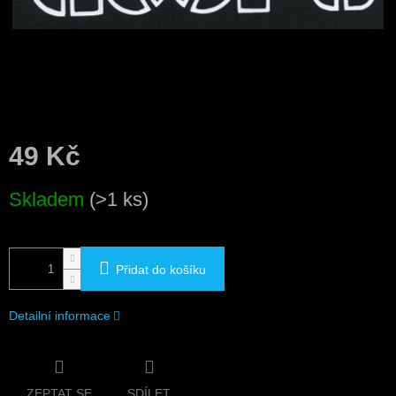
49 Kč
Měrná
Skladem
(>1 ks)
cena:
Přidat do košíku
Detailní informace
ZEPTAT SE
SDÍLET