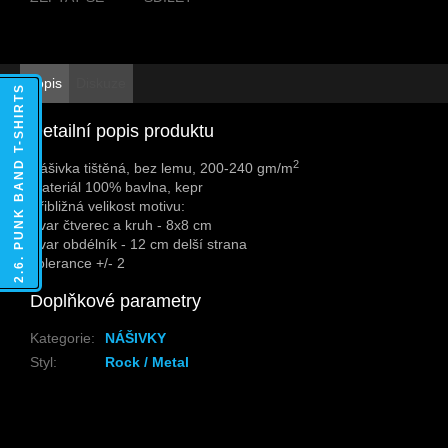
Popis
Diskuze
2.6. PUNK BAND T-SHIRTS
Detailní popis produktu
2
Nášivka tištěná, bez lemu, 200-240 gm/m
Materiál 100% bavlna, kepr
Přibližná velikost motivu:
Tvar čtverec a kruh - 8x8 cm
Tvar obdélník - 12 cm delší strana
Tolerance +/- 2
Doplňkové parametry
Kategorie
:
NÁŠIVKY
Styl
:
Rock / Metal
Z