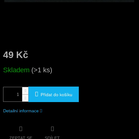
49 Kč
Měrná
Skladem
(>1 ks)
cena:
Přidat do košíku
Detailní informace
ZEPTAT SE
SDÍLET