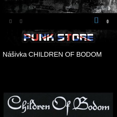
Přejít
na
CZK
obsah
NÁKU
KOŠÍK
Nášivka CHILDREN OF BODOM