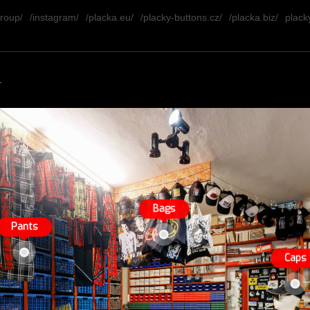
group/
/instagram/
/placka.eu/
/placky-buttons.cz/
/placka.biz/
placky
.