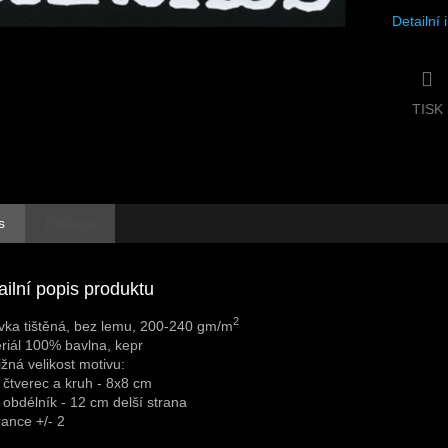
Detailní
TISK
s
Diskuze
ailní popis produktu
2
vka tištěná, bez lemu, 200-240 gm/m
riál 100% bavlna, kepr
ližná velikost motivu:
 čtverec a kruh - 8x8 cm
 obdélník - 12 cm delší strana
rance +/- 2