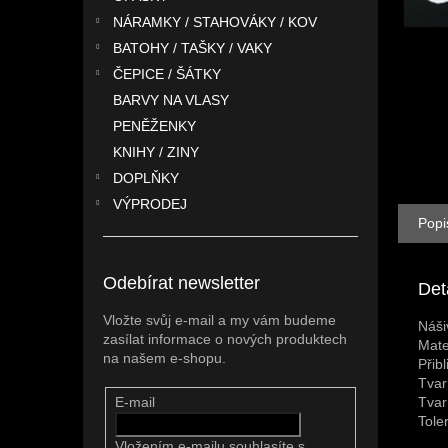
n
NÁRAMKY / STAHOVÁKY / KOV
e
l
BATOHY / TAŠKY / VAKY
ČEPICE / ŠÁTKY
BARVY NA VLASY
PENĚŽENKY
KNIHY / ZINY
DOPLŇKY
VÝPRODEJ
Popi
Odebírat newsletter
Det
Vložte svůj e-mail a my vám budeme
Náši
zasílat informace o nových produktech
Mate
na našem e-shopu.
Přib
Tvar
Tvar
E-mail
Tole
Vložením e-mailu souhlasíte s