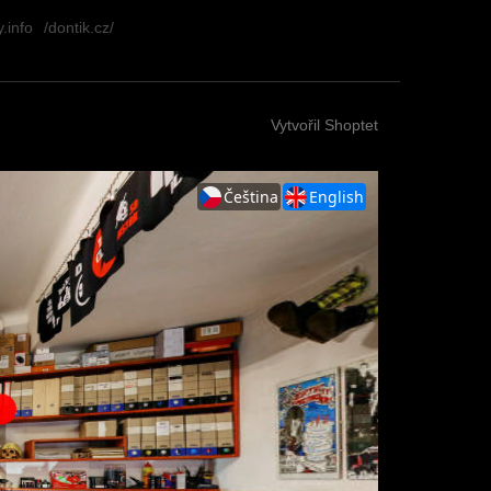
.info
/dontik.cz/
Vytvořil Shoptet