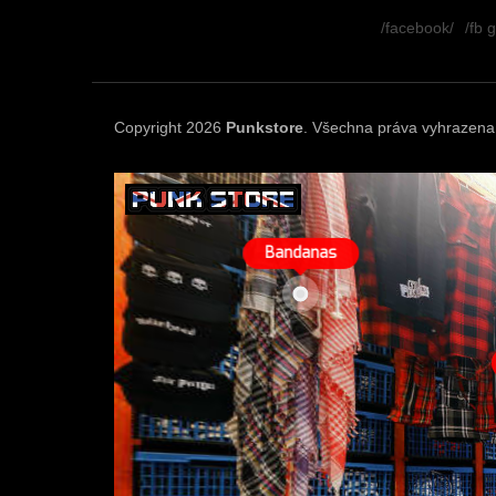
á
/facebook/
/fb 
p
a
t
í
Copyright 2026
Punkstore
. Všechna práva vyhrazena