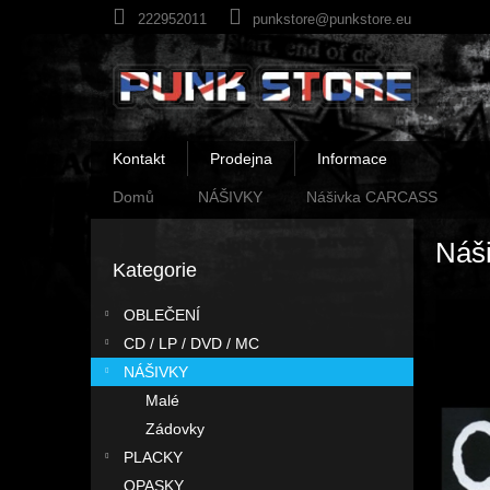
Přejít
222952011
punkstore@punkstore.eu
na
obsah
Kontakt
Prodejna
Informace
Domů
NÁŠIVKY
Nášivka CARCASS
P
Náš
o
Kategorie
Přeskočit
s
kategorie
t
OBLEČENÍ
r
CD / LP / DVD / MC
a
n
NÁŠIVKY
n
Malé
í
Zádovky
p
PLACKY
a
OPASKY