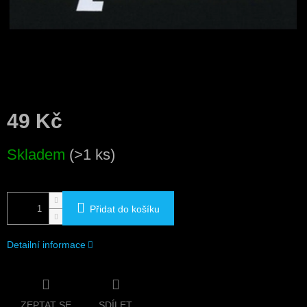
49 Kč
Měrná
Skladem
(>1 ks)
cena:
Přidat do košíku
Detailní informace
ZEPTAT SE
SDÍLET