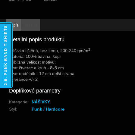
Popis
Diskuze
2.6. PUNK BAND T-SHIRTS
Detailní popis produktu
2
Nášivka tištěná, bez lemu, 200-240 gm/m
Materiál 100% bavlna, kepr
Přibližná velikost motivu:
Tvar čtverec a kruh - 8x8 cm
Tvar obdélník - 12 cm delší strana
Tolerance +/- 2
Doplňkové parametry
Kategorie
:
NÁŠIVKY
Styl
:
Punk / Hardcore
Z