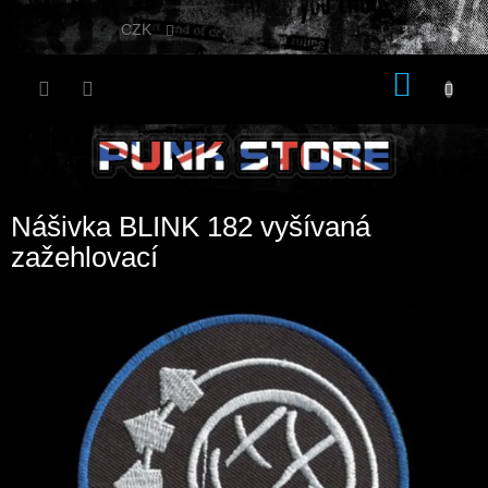
Přejít
na
CZK
obsah
NÁKU
KOŠÍK
Nášivka BLINK 182 vyšívaná
zažehlovací