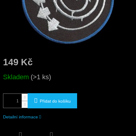
149 Kč
Měrná
Skladem
(>1 ks)
cena:
Přidat do košíku
Detailní informace