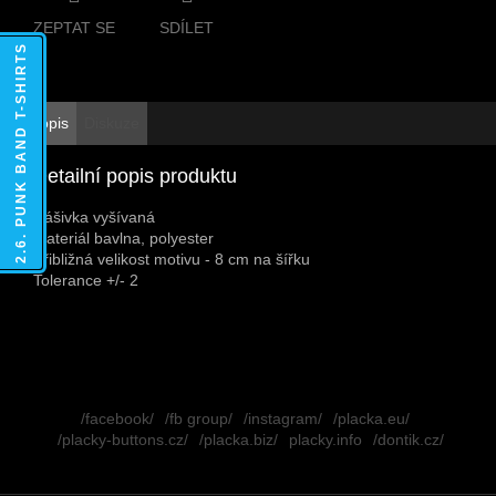
ZEPTAT SE
SDÍLET
2.6. PUNK BAND T-SHIRTS
Popis
Diskuze
Detailní popis produktu
Nášivka vyšívaná
Materiál bavlna, polyester
Přibližná velikost motivu - 8 cm na šířku
Tolerance +/- 2
Z
á
/facebook/
/fb group/
/instagram/
/placka.eu/
p
/placky-buttons.cz/
/placka.biz/
placky.info
/dontik.cz/
a
t