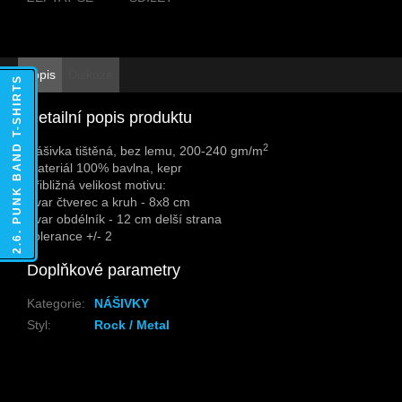
Popis
Diskuze
2.6. PUNK BAND T-SHIRTS
Detailní popis produktu
2
Nášivka tištěná, bez lemu, 200-240 gm/m
Materiál 100% bavlna, kepr
Přibližná velikost motivu:
Tvar čtverec a kruh - 8x8 cm
Tvar obdélník - 12 cm delší strana
Tolerance +/- 2
Doplňkové parametry
Kategorie
:
NÁŠIVKY
Styl
:
Rock / Metal
Z