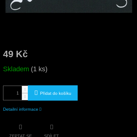
49 Kč
Měrná
Skladem
(1 ks)
cena:
Přidat do košíku
Detailní informace
ZEPTAT SE
SDÍLET