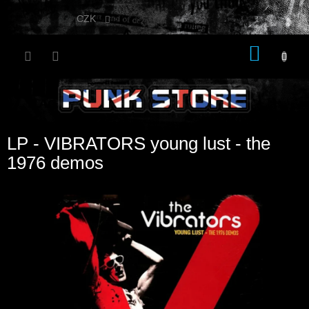
Přejít
na
CZK
obsah
NÁKU
KOŠÍK
LP - VIBRATORS young lust - the
1976 demos