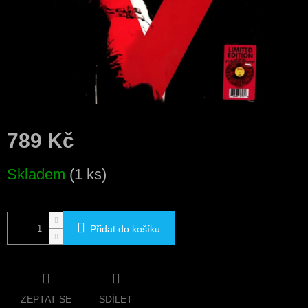
789 Kč
Měrná
Skladem
(1 ks)
cena:
Přidat do košíku
ZEPTAT SE
SDÍLET