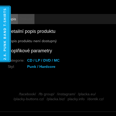
2.6. PUNK BAND T-SHIRTS
Popis
Diskuze
Detailní popis produktu
Popis produktu není dostupný
Doplňkové parametry
Kategorie
:
CD / LP / DVD / MC
Styl
:
Punk / Hardcore
Z
á
/facebook/
/fb group/
/instagram/
/placka.eu/
p
/placky-buttons.cz/
/placka.biz/
placky.info
/dontik.cz/
a
t
í