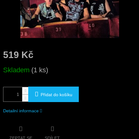
519 Kč
Měrná
Skladem
(1 ks)
cena:
Přidat do košíku
Detailní informace
ZEPTAT SE
SDÍLET