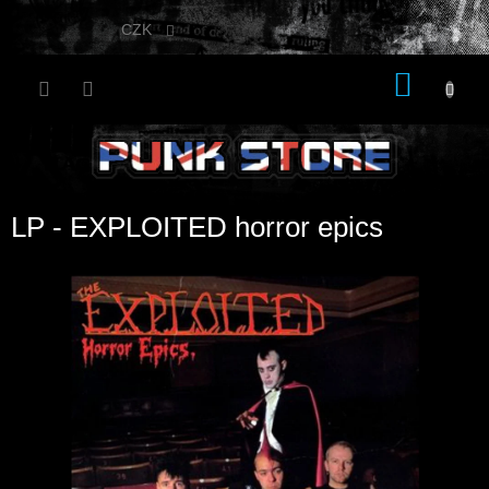
Přejít
na
CZK
obsah
NÁKU
KOŠÍK
LP - EXPLOITED horror epics