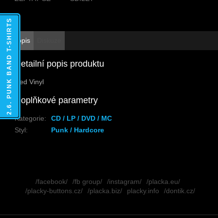
2.6. PUNK BAND T-SHIRTS
Popis
Diskuze
Detailní popis produktu
Red Vinyl
Doplňkové parametry
Kategorie
:
CD / LP / DVD / MC
Styl
:
Punk / Hardcore
Z
á
/facebook/
/fb group/
/instagram/
/placka.eu/
p
/placky-buttons.cz/
/placka.biz/
placky.info
/dontik.cz/
a
t