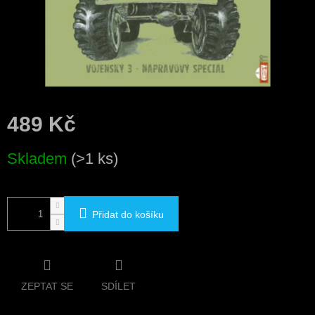
489 Kč
Měrná
Skladem
(>1 ks)
cena:
Přidat do košíku
ZEPTAT SE
SDÍLET