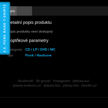
2.6. PUNK BAND T-SHIRTS
Popis
Diskuze
Detailní popis produktu
Popis produktu není dostupný
Doplňkové parametry
Kategorie
:
CD / LP / DVD / MC
Styl
:
Punk / Hardcore
Z
á
/facebook/
/fb group/
/instagram/
/placka.eu/
p
/placky-buttons.cz/
/placka.biz/
placky.info
/dontik.cz/
a
t
í