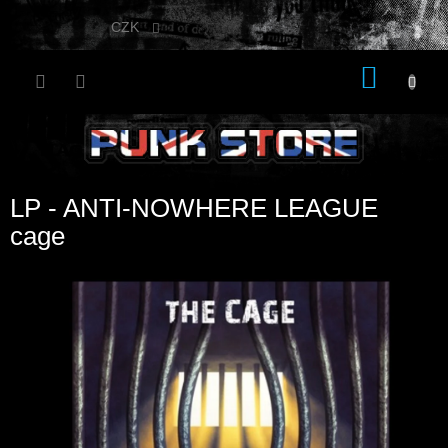
Přejít
na
CZK
obsah
NÁKU
KOŠÍK
LP - ANTI-NOWHERE LEAGUE
cage