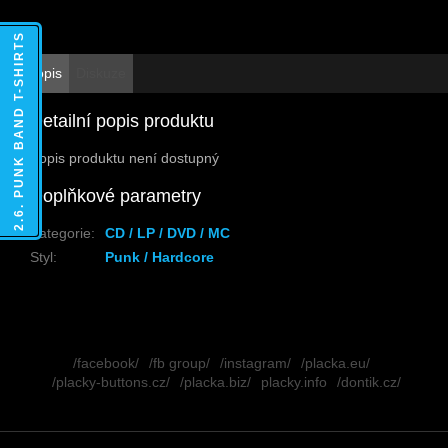
2.6. PUNK BAND T-SHIRTS
Popis
Diskuze
Detailní popis produktu
Popis produktu není dostupný
Doplňkové parametry
Kategorie
:
CD / LP / DVD / MC
Styl
:
Punk / Hardcore
Z
á
/facebook/
/fb group/
/instagram/
/placka.eu/
p
/placky-buttons.cz/
/placka.biz/
placky.info
/dontik.cz/
a
t
í