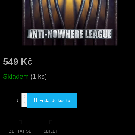
549 Kč
Měrná
Skladem
(1 ks)
cena:
Přidat do košíku
ZEPTAT SE
SDÍLET