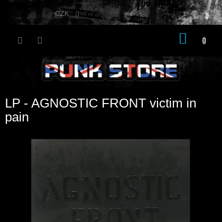
Přejít
na
CZK
obsah
NÁKU
KOŠÍK
LP - AGNOSTIC FRONT victim in
pain