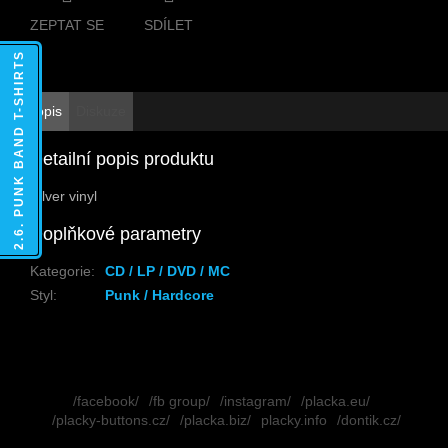
ZEPTAT SE
SDÍLET
2.6. PUNK BAND T-SHIRTS
Popis
Diskuze
Detailní popis produktu
Silver vinyl
Doplňkové parametry
Kategorie
:
CD / LP / DVD / MC
Styl
:
Punk / Hardcore
Z
á
/facebook/
/fb group/
/instagram/
/placka.eu/
p
/placky-buttons.cz/
/placka.biz/
placky.info
/dontik.cz/
a