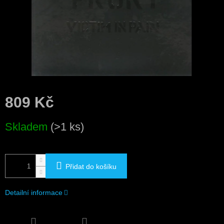
809 Kč
Měrná
Skladem
(>1 ks)
cena:
Přidat do košíku
Detailní informace