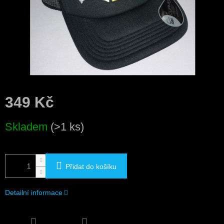
349 Kč
Měrná
Skladem
(>1 ks)
cena:
Přidat do košíku
Detailní informace