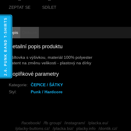
ZEPTAT SE
SDÍLET
2.6. PUNK BAND T-SHIRTS
Popis
Diskuze
Detailní popis produktu
Kšiltovka s výšivkou, materiál 100% polyester
Patent na změnu velikosti - plastový na dírky
Doplňkové parametry
Kategorie
:
ČEPICE / ŠÁTKY
Styl
:
Punk / Hardcore
Z
á
/facebook/
/fb group/
/instagram/
/placka.eu/
p
/placky-buttons.cz/
/placka.biz/
placky.info
/dontik.cz/