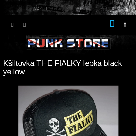
Přejít
na
CZK
obsah
NÁKU
KOŠÍK
Kšiltovka THE FIALKY lebka black
yellow