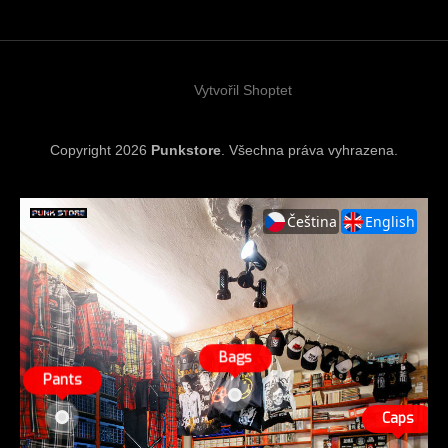
a
t
í
Vytvořil Shoptet
Copyright 2026
Punkstore
. Všechna práva vyhrazena.