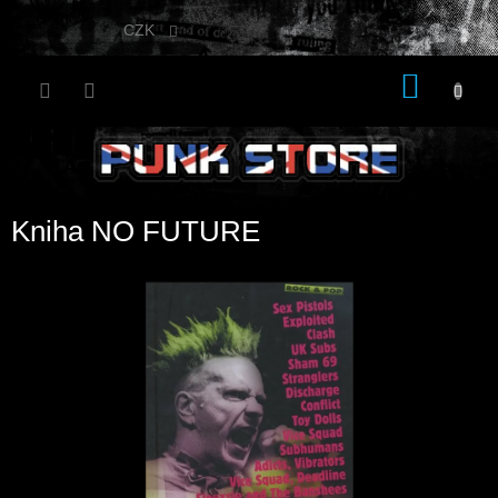
Přejít
na
CZK
obsah
NÁKU
KOŠÍK
Kniha NO FUTURE