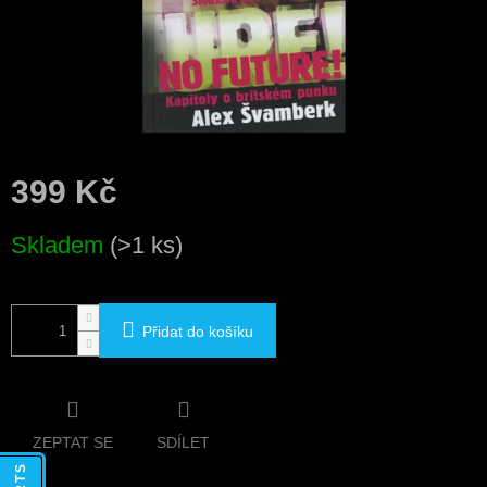
399 Kč
Měrná
Skladem
(>1 ks)
cena:
Přidat do košíku
ZEPTAT SE
SDÍLET