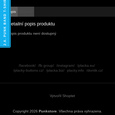
2.6. PUNK BAND T-SHIRTS
Popis
Diskuze
Detailní popis produktu
Popis produktu není dostupný
Z
á
/facebook/
/fb group/
/instagram/
/placka.eu/
p
/placky-buttons.cz/
/placka.biz/
placky.info
/dontik.cz/
a
t
í
Vytvořil Shoptet
Copyright 2026
Punkstore
. Všechna práva vyhrazena.