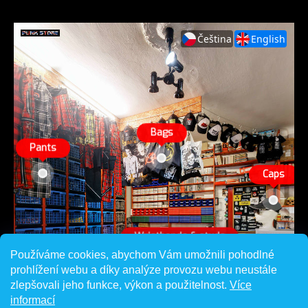
Používáme cookies, abychom Vám umožnili pohodlné
prohlížení webu a díky analýze provozu webu neustále
zlepšovali jeho funkce, výkon a použitelnost.
Více
informací