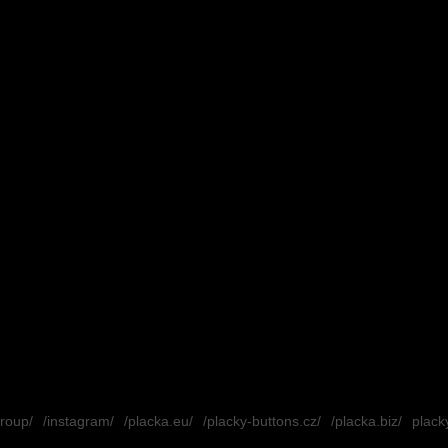
group/
/instagram/
/placka.eu/
/placky-buttons.cz/
/placka.biz/
placky