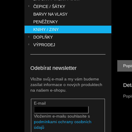
n
ČEPICE / ŠÁTKY
e
l
BARVY NA VLASY
PENĚŽENKY
KNIHY / ZINY
DOPLŇKY
VÝPRODEJ
Popi
Odebírat newsletter
Vložte svůj e-mail a my vám budeme
Det
zasílat informace o nových produktech
na našem e-shopu.
Popi
E-mail
Vložením e-mailu souhlasíte s
podmínkami ochrany osobních
údajů