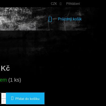
CZK
Přihlášení
NÁKUPNÍ
Prázdný košík
KOŠÍK
 Kč
dem
(1 ks)
Přidat do košíku