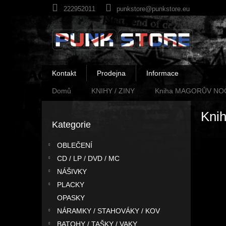
Přejít
222952011
punkstore@punkstore.eu
na
obsah
Kontakt
Prodejna
Informace
Domů
KNIHY / ZINY
Kniha MAGORŮV NO
P
Kni
o
Kategorie
Přeskočit
s
kategorie
t
OBLEČENÍ
r
CD / LP / DVD / MC
a
n
NÁŠIVKY
n
PLACKY
í
OPASKY
p
NÁRAMKY / STAHOVÁKY / KOV
a
BATOHY / TAŠKY / VAKY