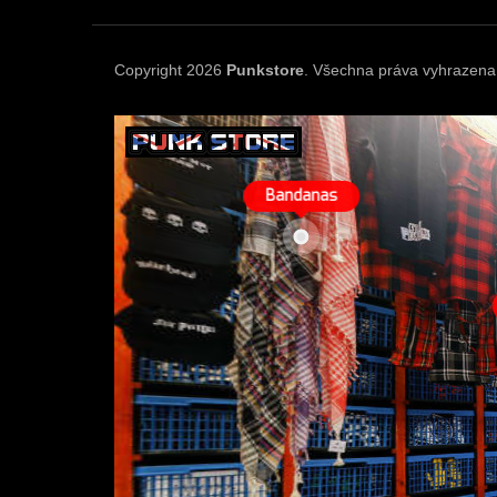
a
t
í
Copyright 2026
Punkstore
. Všechna práva vyhrazena