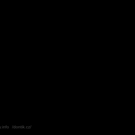
.info
/dontik.cz/