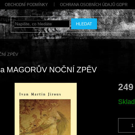
OBCHODNÍ PODMÍNKY
OCHRANA OSOBNÍCH ÚDAJŮ GDPR
HLEDAT
ČNÍ ZPĚV
ha MAGORŮV NOČNÍ ZPĚV
249
Měrná
Skla
cena: