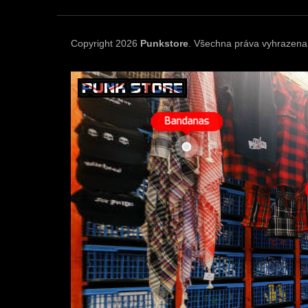
a
t
í
Copyright 2026
Punkstore
. Všechna práva vyhrazena