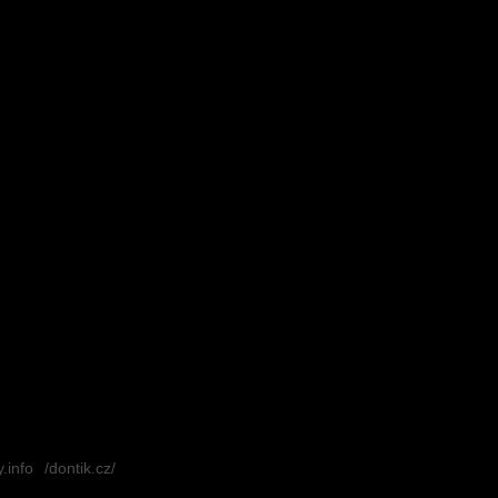
.info
/dontik.cz/