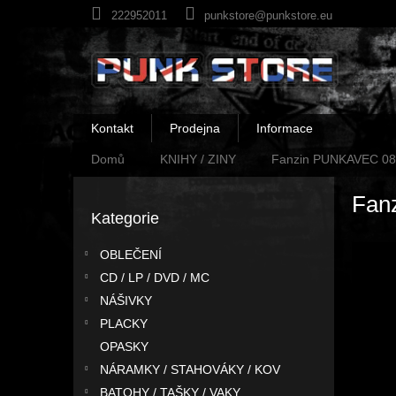
Přejít
222952011
punkstore@punkstore.eu
na
obsah
Kontakt
Prodejna
Informace
Domů
KNIHY / ZINY
Fanzin PUNKAVEC 08
P
Fan
o
Kategorie
Přeskočit
s
kategorie
t
OBLEČENÍ
r
CD / LP / DVD / MC
a
n
NÁŠIVKY
n
PLACKY
í
OPASKY
p
NÁRAMKY / STAHOVÁKY / KOV
a
BATOHY / TAŠKY / VAKY