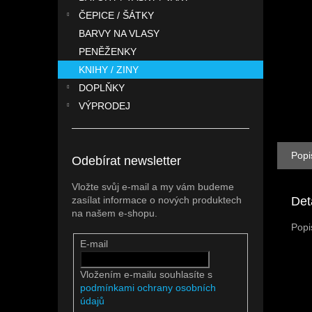
n
ČEPICE / ŠÁTKY
e
l
BARVY NA VLASY
PENĚŽENKY
KNIHY / ZINY
DOPLŇKY
VÝPRODEJ
Popi
Odebírat newsletter
Vložte svůj e-mail a my vám budeme
Det
zasílat informace o nových produktech
na našem e-shopu.
Popi
E-mail
Vložením e-mailu souhlasíte s
podmínkami ochrany osobních
údajů