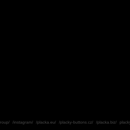
group/
/instagram/
/placka.eu/
/placky-buttons.cz/
/placka.biz/
placky