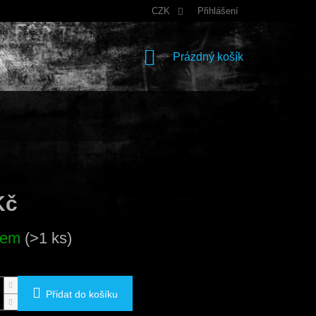
CZK
Přihlášení
NÁKUPNÍ
Prázdný košík
KOŠÍK
Kč
dem
(>1 ks)
Přidat do košíku