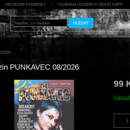
OBCHODNÍ PODMÍNKY
OCHRANA OSOBNÍCH ÚDAJŮ GDPR
HLEDAT
/2026
zin PUNKAVEC 08/2026
99 
Měrná
Skla
cena: