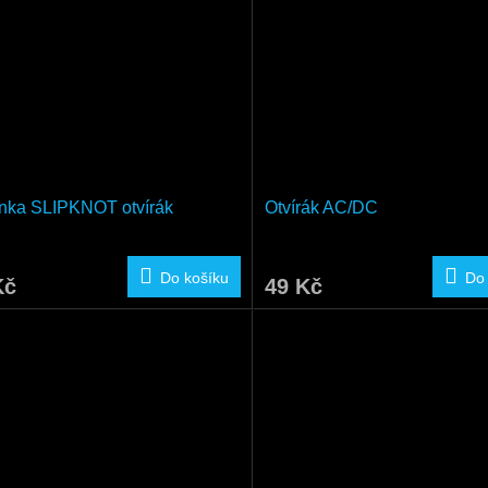
enka SLIPKNOT otvírák
Otvírák AC/DC
Do košíku
Do
Kč
49 Kč