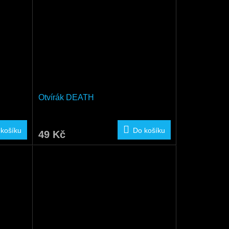
Otvírák DEATH
 košíku
Do košíku
49 Kč