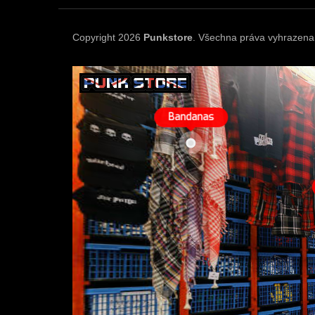
a
t
í
Copyright 2026
Punkstore
. Všechna práva vyhrazena