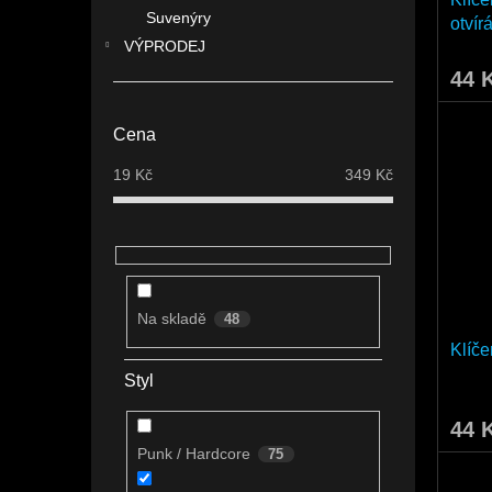
Suvenýry
otvír
VÝPRODEJ
44 
Cena
19
Kč
349
Kč
Na skladě
48
Klíč
Styl
44 
Punk / Hardcore
75