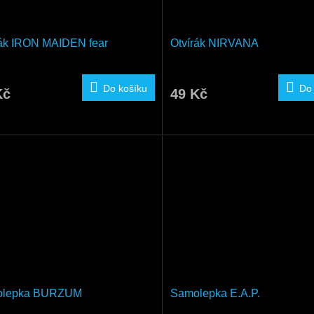
rák IRON MAIDEN fear
Otvírák NIRVANA
Do košíku
Do
Kč
49 Kč
olepka BURZUM
Samolepka E.A.P.