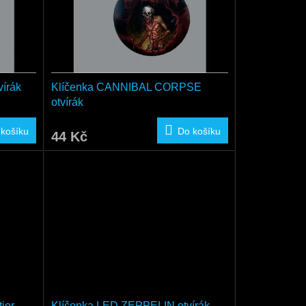
írák
Klíčenka CANNIBAL CORPSE
otvírák
 košíku
Do košíku
44 Kč
ier
Klíčenka LED ZEPPELIN otvírák