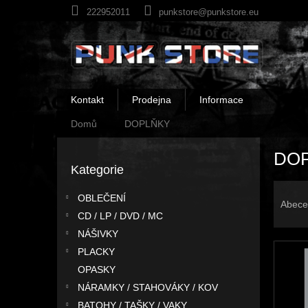
Přejít
222952011
punkstore@punkstore.eu
na
obsah
Kontakt
Prodejna
Informace
Domů
DOPLŇKY
P
DO
o
Kategorie
Přeskočit
s
kategorie
Ř
t
OBLEČENÍ
a
r
Abece
z
CD / LP / DVD / MC
a
e
n
NÁŠIVKY
V
n
n
PLACKY
ý
í
í
OPASKY
p
p
p
NÁRAMKY / STAHOVÁKY / KOV
i
r
a
BATOHY / TAŠKY / VAKY
s