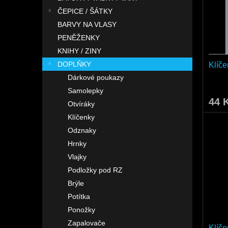
o
n
p
d
ČEPICE / ŠÁTKY
e
r
u
l
BARVY NA VLASY
o
k
PENĚŽENKY
d
t
KNIHY / ZINY
u
ů
DOPLŇKY
Klíče
k
t
Dárkové poukazy
ů
Samolepky
44 
Otvíráky
Klíčenky
Odznaky
Hrnky
Vlajky
Podložky pod RZ
Brýle
Potítka
Ponožky
Zapalovače
Klíč