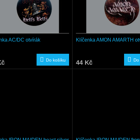
nka AC/DC otvírák
Klíčenka AMON AMARTH otv
Do košíku
Do
Kč
44 Kč
enka IRON MAIDEN beast silver
Klíčenka IRON MAIDEN front