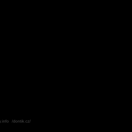
.info
/dontik.cz/