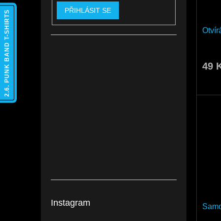
PŘIHLÁSIT SE
2.6. PUNK BAND T-SHIRTS
Otví
49 
Instagram
Sam