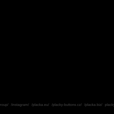
ý
p
i
s
u
group/
/instagram/
/placka.eu/
/placky-buttons.cz/
/placka.biz/
placky