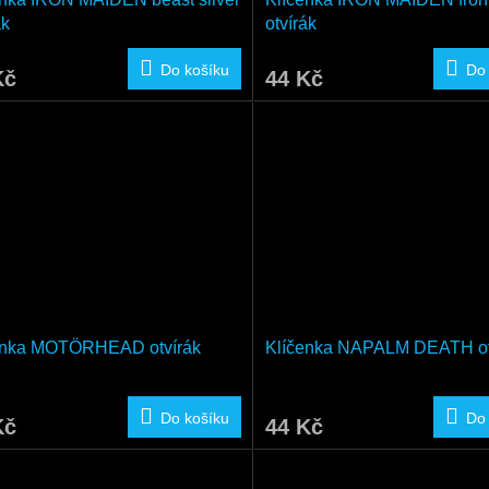
ák
otvírák
Do košíku
Do
Kč
44 Kč
enka MOTÖRHEAD otvírák
Klíčenka NAPALM DEATH ot
Do košíku
Do
Kč
44 Kč