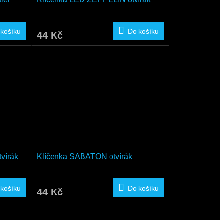
 košíku
Do košíku
44 Kč
vírák
Klíčenka SABATON otvírák
 košíku
Do košíku
44 Kč