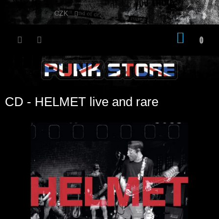
Přejít
na
CZK
obsah
NÁKU
KOŠÍK
CD - HELMET live and rare