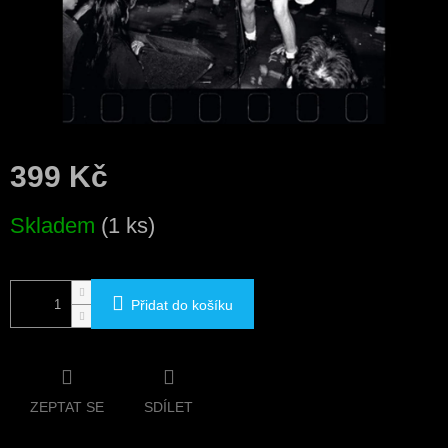
399 Kč
Měrná
Skladem
(1 ks)
cena:
Přidat do košíku
ZEPTAT SE
SDÍLET