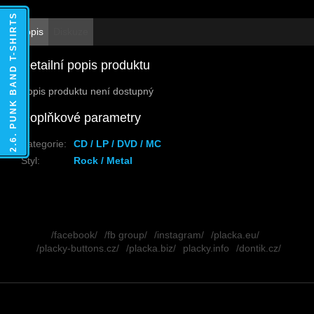
2.6. PUNK BAND T-SHIRTS
Popis
Diskuze
Detailní popis produktu
Popis produktu není dostupný
Doplňkové parametry
Kategorie
:
CD / LP / DVD / MC
Styl
:
Rock / Metal
Z
á
/facebook/
/fb group/
/instagram/
/placka.eu/
p
/placky-buttons.cz/
/placka.biz/
placky.info
/dontik.cz/
a
t
í