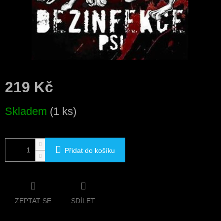
219 Kč
Měrná
Skladem
(1 ks)
cena:
Přidat do košíku
ZEPTAT SE
SDÍLET