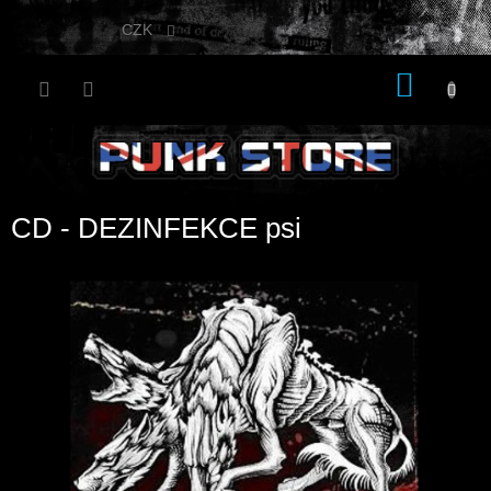
Přejít
na
CZK
obsah
NÁKU
KOŠÍK
CD - DEZINFEKCE psi