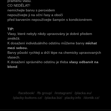
pramenu vlasů.
CO NEDĚLAT!
nemíchejte barvu s peroxidem
nepoužívejte ji na oční řasy a obočí
před barvením nepoužívejte šampón s kondicionérem.
TIP:
Vlasy, které nebyly nikdy upravovány je dobré předem
změkčit.
K dosažení individuálního odstínu můžeme barvy
míchat
mezi sebou.
Barvy působí rychleji a drží lépe na chemicky upravovaných
vlasech.
K dosažení správného odstínu je třeba
vlasy odbarvit na
blond
.
Z
á
/facebook/
/fb group/
/instagram/
/placka.eu/
p
/placky-buttons.cz/
/placka.biz/
placky.info
/dontik.cz/
a
t