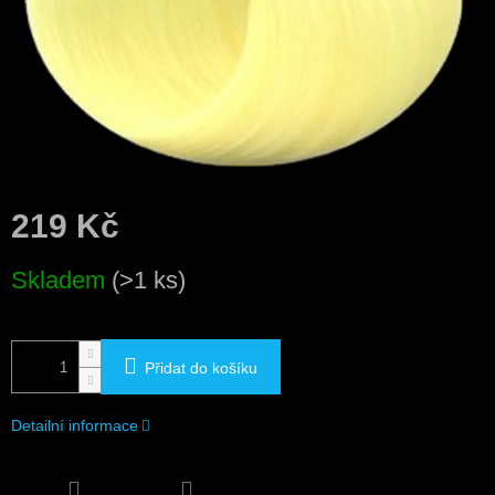
219 Kč
Měrná
Skladem
(>1 ks)
cena:
Přidat do košíku
Detailní informace