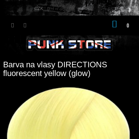
Přejít
na
CZK
obsah
NÁKU
KOŠÍK
Barva na vlasy DIRECTIONS
fluorescent yellow (glow)