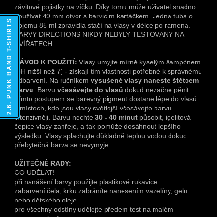
závitové pojistky na víčku. Díky tomu může uživatel snadno
používat 49 mm otvor s barvicím kartáčkem. Jedna tuba o
2.6. PUNK BAND T-SHIRTS
objemu 85 ml zpravidla stačí na vlasy v délce po ramena.
BARVY DIRECTIONS NIKDY NEBYLY TESTOVÁNY NA
ZVÍŘATECH
NÁVOD K POUŽITÍ:
Vlasy umyjte mírně kyselým šampónem
(pH nižší než 7) - získají tím vlastnosti potřebné k správnému
odbarvení. Na ručníkem
vysušené vlasy naneste štětcem
barvu
. Barvu
včesávejte do vlasů
dokud nezačne pěnit.
Tímto postupem se barevný pigment dostane lépe do vlasů
v místech, kde jsou vlasy světlejší včesávejte barvu
intenzivněji. Barvu nechte
30 - 40 minut
působit, igelitová
čepice vlasy zahřeje, a tak pomůže dosáhnout lepšího
výsledku. Vlasy splachujte důkladně teplou vodou dokud
přebytečná barva se nevymyje.
UŽITEČNÉ RADY:
CO UDĚLAT!
při nanášení barvy použijte plastikové rukavice
zabarvení čela, krku zabráníte nanesením vazelíny, gelu
nebo dětského oleje
pro všechny odstíny udělejte předem test na malém