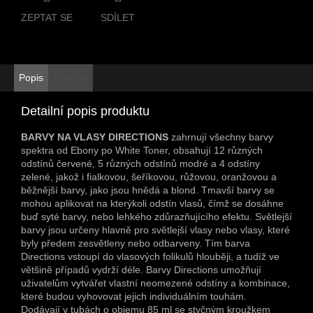
ZEPTAT SE
SDÍLET
Popis
Diskuze
Detailní popis produktu
BARVY NA VLASY DIRECTIONS
zahrnují všechny barvy
spektra od Ebony po White Toner, obsahují 12 různých
odstínů červené, 5 různých odstínů modré a 4 odstíny
zelené, jakož i fialkovou, šeříkovou, růžovou, oranžovou a
běžnější barvy, jako jsou hnědá a blond. Tmavší barvy se
mohou aplikovat na kterýkoli odstín vlasů, čímž se dosáhne
buď syté barvy, nebo lehkého zdůrazňujícího efektu. Světlejší
barvy jsou určeny hlavně pro světlejší vlasy nebo vlasy, které
byly předem zesvětleny nebo odbarveny. Tím barva
Directions vstoupí do vlasových folikulů hlouběji, a tudíž ve
většině případů vydrží déle. Barvy Directions umožňují
uživatelům vytvářet vlastní neomezené odstíny a kombinace,
které budou vyhovovat jejich individuálním touhám.
Dodávají v tubách o objemu 85 ml se styčným kroužkem